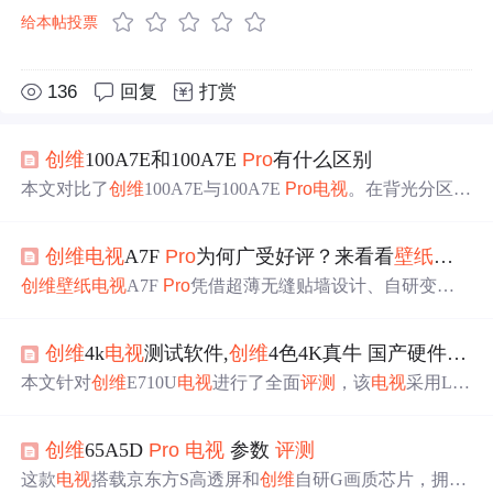
给本帖投票
136
回复
打赏
创维
100A7E和100A7E
Pro
有什么区别
本文对比了
创维
100A7E与100A7E
Pro
电视
。在背光分区、
峰值亮度、音响功率等方面，
Pro
版本表现更优，画质、音
质更出色。两者都有超薄贴墙设计、五重硬件护眼和288H
创维
电视
A7F
Pro
为何广受好评？来看看
壁纸
电视
的
z超高刷，且
Pro
版有智慧酷管家功能。
创维
壁纸
电视
A7F
Pro
凭借超薄无缝贴墙设计、自研变色
龙显示技术平台及AI控光、AI感知系统，在画质、美学与
智能化体验上实现突破。其千级背光分区、高亮度HDR表
创维
4k
电视
测试软件,
创维
4色4K真牛 国产硬件最强
现与抗反射屏幕技术，兼顾视觉真实与环境适应性，重新
定义高端
壁纸
电视
标准。
本文针对
创维
E710U
电视
进行了全面
评测
，该
电视
采用LG
D新4K面板，具备窄边框设计及独特的钛合金底座。搭载
创维
天赐4系统，内置4K图强引擎
Pro
，支持多种接口配
创维
65A5D
Pro
电视
参数
评测
置。
这款
电视
搭载京东方S高透屏和
创维
自研G画质芯片，拥有