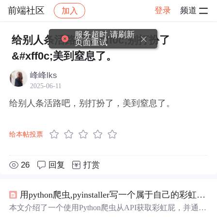
前端社区
登录
频道
加入
帖子详情
社区
前端社区
感慨
服务超时,请刷新
给别人条活路吧&#xff0c;别打扮了
页面重试
&#xff0c;美到窒息了。
峰峰lks
2025-06-11
给别人条活路吧，别打扮了，美到窒息了。
给本帖投票
26
回复
打赏
用python爬虫,pyinstaller写一个属于自己的彩虹屁生成器！（链接在文末自取）
本文介绍了一个使用Python爬虫从API获取彩虹屁，并通过