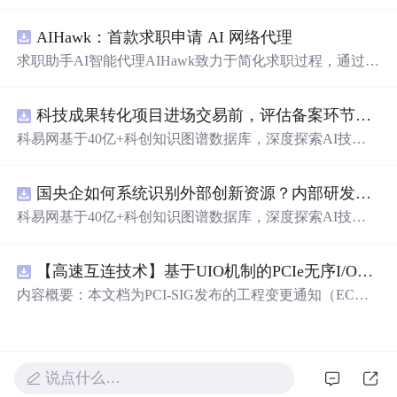
tkinter模块创建GUI的彩虹屁生成器。该程序经pyinstaller打
包后，可在无Python环境下运行。
AIHawk：首款求职申请 AI 网络代理
求职助手AI智能代理AIHawk致力于简化求职过程，通过自
动化职位申请流程。借助人工智能，它能够帮助用户以定
制化的方式申请多个职位。
科技成果转化项目进场交易前，评估备案环节需要准备哪些材料？.docx
科易网基于40亿+科创知识图谱数据库，深度探索AI技术
在技术转移、成果转化、技术经纪、知识产权、产业创
新、科技招商等垂直领域的多样化应用场景，研究科技创
国央企如何系统识别外部创新资源？内部研发体系完善，但对外部高校、中小科技企业技术能力缺乏动态认知。.docx
新领域的AI+数智化解决方案，推动科技创新与产业创新
智能化发展。
科易网基于40亿+科创知识图谱数据库，深度探索AI技术
在技术转移、成果转化、技术经纪、知识产权、产业创
新、科技招商等垂直领域的多样化应用场景，研究科技创
【高速互连技术】基于UIO机制的PCIe无序I/O扩展：多路径架构下内存请求的高性能传输与排序控制方案设计
新领域的AI+数智化解决方案，推动科技创新与产业创新
智能化发展。
内容概要：本文档为PCI-SIG发布的工程变更通知（EC
N），介绍了名为“无序输入/输出（Unordered I/O, UIO）”
的新功能，旨在解决传统PCI/PCIe架构中严格的顺序传输
规则对多路径拓扑和高性能IO系统的限制。UIO基于Flit模
式，定义了一套新的TLP（事务层包）类型和规则，允许
说点什么…
请求方（Requester）自主管理数据顺序，支持多路径路