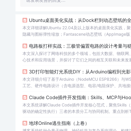
请发表友善的回复…
Ubuntu桌面美化实战：从Dock栏到动态壁纸的
本文详细讲解Ubuntu 22.04及以上版本的桌面美化实践
隐藏与图标弹性缩放；Fantascene动态壁纸（AppImage版
nitor——状态栏系统监控插件，支持CPU、内存、网络
电路板打样实战：三极管偏置电路的设计考量与
本文深入探讨了网络科技的多个领域，包括大数据、物联网
心技术和应用场景，并探讨了它们之间的相互关联和未来发
出了相应的对策。
3D打印智能灯光系统DIY：从Arduino编程到光
本文详细介绍了基于Arduino（NodeMCU ESP8266
工艺、硬件电路设计（含电源选型、电容/电阻保护、共地接线）
重点强调系统架构三层划分（结构层、控制层、执行层）及
Claude Code插件开发指南：Skills、MCP与H
本文系统讲解Claude Code插件开发核心范式，聚焦Skill
驱动的确定性执行）三者的本质分工与协同机制。重点剖析Tok
的上下文成本，并通过真实生产事故复盘Hooks的触发时机与作用域
地球Online逃生指南（上卷）
地测试流程及project/user作用域实践策略。
博客系统性融合量子物理、神经科学与复杂系统理论，构建以