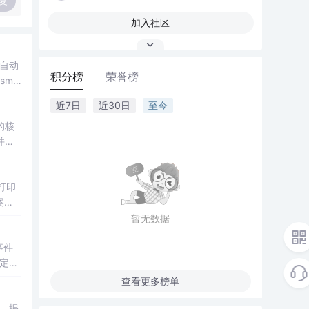
复
加入社区
、自动
积分榜
荣誉榜
smo
近7日
近30日
至今
的核
并提
打印
案。
暂无数据
事件
具定义
范、本
查看更多榜单
，揭