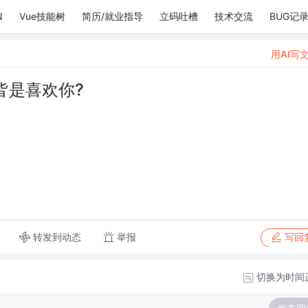
N
Vue技能树
简历/就业指导
立码吐槽
技术交流
BUG记
用AI写
皆是喜欢你?
转发到动态
举报
写回
切换为时间