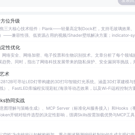
发表回
全方位升级
，聚焦三大核心技术组件：Plank——轻量高定制Dock栏，支持毛玻璃效果
）——兼容性强、低资源占用的视频/Shader壁纸解决方案；indicator-sy
等实时指标自定义显示。同时涵盖开机自启动配置与常见故障排查。
稳定性优化
、网络安全、网络加密、电子投票和生物识别技术。文章分析了每个领域
展趋势。同时，指出了网络科技发展带来的隐私保护、安全漏洞等挑战，
影艺术
）与WS2812B可寻址LED灯带构建的3D打印智能灯光系统。涵盖3D灯罩建模与
、FastLED库编程实现彩虹/海浪等动态效果，以及Wi-Fi远程控制方
稳定性关键措施，如末端补电、信号限流电阻和电源余量设计。
ooks协同实战
s（意图理解与策略生成）、MCP Server（标准化AI服务接入）和Hooks（
en开销对组件选型的决定性影响，强调Skills按需加载优势与MCP工
设计原则。涵盖插件骨架构建、manifest.yml与skill.md编写规
‘空性’为内核的认知解构框架。重点阐述预测编码机制如何生成主观幻觉