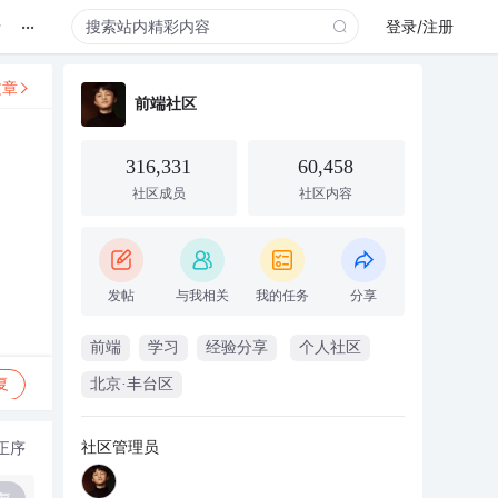
...
录
登录/注册
文章
前端社区
316,331
60,458
社区成员
社区内容
发帖
与我相关
我的任务
分享
前端
学习
经验分享
个人社区
复
北京·丰台区
社区管理员
正序