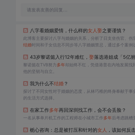
请发表友善的回复…
八字看婚姻爱情，什么样的
女人
娶
之要谨慎？
此博客主要探讨八字与婚姻的关系，分析了日支坐伤官、伤
结婚
时间和子女信息不同步等八字婚姻禁忌，通过多个案例
43岁黎诺懿入行12年难红，
娶
落选港姐成「5亿
黎诺懿在TVB努力
多年
却始终不红，凭借港普在内地发展找
他的坚韧与自立。
我为什么不
结婚
？
探讨了不同女性对于婚姻的态度，从林巧稚的终身奉献于事
的生活方式选择。
在家工作
多年
再回深圳找工作，会不会丢脸？
一名从事单片机工作的工程师在小城市工作
多年
后考虑跳槽
栀心咨询：总是被打压和针对的
女人
，该如何反