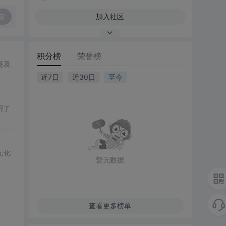
复
加入社区
积分榜
荣誉榜
提及
近7日
近30日
至今
明了
元化
暂无数据
查看更多榜单