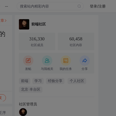
...
录
登录/注册
文章
前端社区
的
316,330
60,458
社区成员
社区内容
发帖
与我相关
我的任务
分享
前端
学习
经验分享
个人社区
北京·丰台区
复
社区管理员
正序