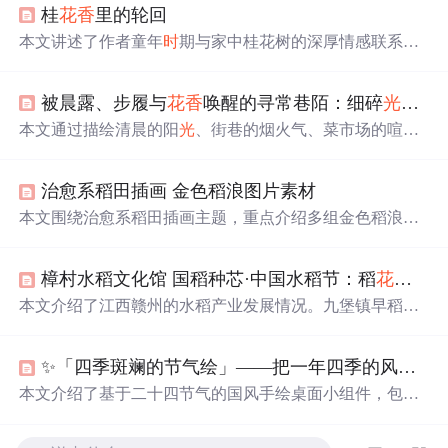
桂
花香
里的轮回
本文讲述了作者童年
时
期与家中桂花树的深厚情感联系，
以及通过这棵桂树与爷爷奶奶之间温馨的故事。桂花不仅
承载了作者美好的童年回忆，还成为了家庭成员之间情感
被晨露、步履与
花香
唤醒的寻常巷陌：细碎
光
芒里
交流的纽带。
本文通过描绘清晨的阳
光
、街巷的烟火气、菜市场的喧嚣
与邻里间的温情，展现了日常生活中的细腻美好。作者反
思曾经理性追逐效率的生活方式，最终回归对当下瞬间的
治愈系稻田插画 金色稻浪图片素材
感知，强调幸福并非来自远方，而是源于对细微之处的觉
察与珍视。
本文围绕治愈系稻田插画主题，重点介绍多组金色稻浪、
晨雾稻穗、日
落
稻田等高清图片素材的视觉特征与应用场
景。内容涵盖构图元素（如低垂稻穗、梯田层次、人物互
樟村水稻文化馆 国稻种芯·中国水稻节：稻
花香
里
动）、色彩表现（蜜色晨
光
、橘调夕阳、半透明暖
光
）及
自然细节（小瓢虫、草帽、露水），强调其在壁纸、桌面
本文介绍了江西赣州的水稻产业发展情况。九堡镇早稻丰
背景、旅游宣传和自然主题设计中的实用价值。
收，种植面积增加；于都县段屋乡发展富硒稻米产业，通
过强基础、抓合作、促销售助力乡村振兴；南康区樟村建
✨「四季斑斓的节气绘」——把一年四季的风声、
成“水稻文化馆”研学基地，融合多元素，为村集体经济注
入新动能，推动乡村发展。
本文介绍了基于二十四节气的国风手绘桌面小组件，包含
春、夏、秋、冬四个季节的主题插画。通过三步操作即可
解锁专属节气主题，强调了版权保护与原创支持的重要