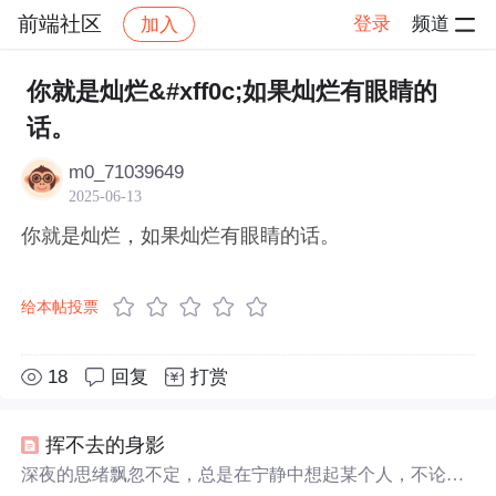
前端社区
登录
频道
加入
帖子详情
社区
前端社区
感慨
你就是灿烂&#xff0c;如果灿烂有眼睛的
话。
m0_71039649
2025-06-13
你就是灿烂，如果灿烂有眼睛的话。
给本帖投票
18
回复
打赏
挥不去的身影
深夜的思绪飘忽不定，总是在宁静中想起某个人，不论天