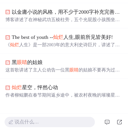
气如何变化，心情总会随之波动。闭上
眼睛
，脑海中浮现
出对方的一颦一笑，但这一切美好却再也回不到过去。作
以金庸小说的风格，用不少于2000字补充完善描原文中述下面的情节，补充描写每个小孩的各自不同的特点、不同的形态、不同的名子一个似有金光，一个铁般亮青光，一个玉般水样品莹，一个瓷般洁白无瑕，一个毛桃般毛...
者疑惑于自己是否还爱着对方，爱为何在那个
灿烂
的七月
戛然而止，而那份情感为何至今仍难以释怀。
博客讲述了在神秘武功五棱柱旁，五个光屁股小孩围坐的
情景。介绍了他们分别是“金铃”“铁锤”“玉镜”“瓷娃”“毛
桃”，描述了他们脸眼鼻嘴形态各异，如“金铃”有
灿烂
眼睛
The best of youth --
灿烂
人生,眼前所见皆美好!
，“铁锤”有坚硬鼻子等，还提及各自体形观感触感特点。
《
灿烂
人生》是一部2003年的意大利史诗巨片，讲述了两
位青年跨越四十年的人生历程，反映了意大利社会变迁。
影片获得了包括坎城影展在内的多个国际奖项。
黑
眼睛
的姑娘
这首歌讲述了主人公劝告一位黑
眼睛
的姑娘不要再为过去
的情感所困扰，鼓励她珍惜眼前人的故事。歌词中充满了
对美好回忆的怀念以及对现实爱情的渴望。
灿烂
星空，怦然心动
作者柳鲲鹏在春节期间返乡途中，被农村夜晚的璀璨星空
深深震撼。多年未见如此壮丽的北斗七星和银河，让他反
思现代城市灰蒙蒙的天空是否意味着真正的进步与发展。
说点什么…