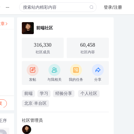
...
录
登录/注册
文章
前端社区
316,330
60,458
社区成员
社区内容
发帖
与我相关
我的任务
分享
前端
学习
经验分享
个人社区
复
北京·丰台区
社区管理员
正序