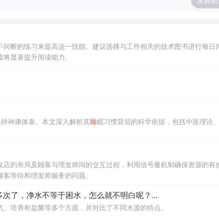
发表回
不间断的练习来提高这一技能。建议选择与工作相关的技术图书进行每日
读将显著提升阅读能力。
保持神康体泰。本文深入解析其
睡
眠习惯背后的科学依据，包括中医理论
。
发店的布局及顾客与理发师间的交互过程，利用信号量机制确保资源的有
顾客等待和理发师服务的问题。
多次了，净水不等于困水，怎么就不明白呢？...
气、培养有益菌等多个方面，并对比了不同水源的特点。