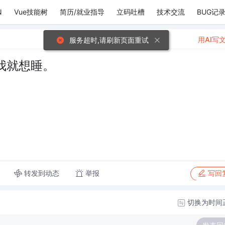
N
Vue技能树
简历/就业指导
立码吐槽
技术交流
BUG记
用AI写
服务超时,请刷新页面重试
我就想睡。
转发到动态
举报
写回
切换为时间