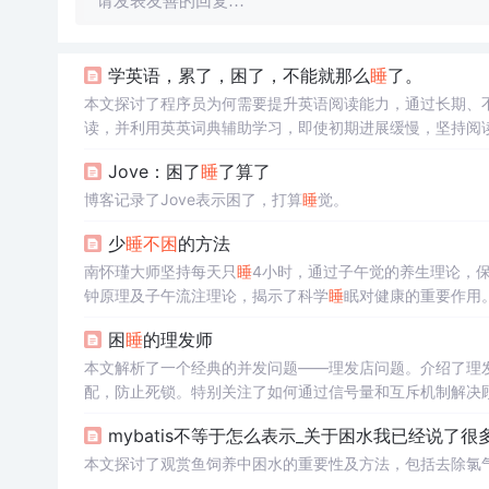
请发表友善的回复…
学英语，累了，困了，不能就那么
睡
了。
本文探讨了程序员为何需要提升英语阅读能力，通过长期、
读，并利用英英词典辅助学习，即使初期进展缓慢，坚持阅
Jove：困了
睡
了算了
博客记录了Jove表示困了，打算
睡
觉。
少
睡
不困
的方法
南怀瑾大师坚持每天只
睡
4小时，通过子午觉的养生理论，
钟原理及子午流注理论，揭示了科学
睡
眠对健康的重要作用
困
睡
的理发师
本文解析了一个经典的并发问题——理发店问题。介绍了理
配，防止死锁。特别关注了如何通过信号量和互斥机制解决
mybatis不等于怎么表示_关于困水我已经说了很
本文探讨了观赏鱼饲养中困水的重要性及方法，包括去除氯