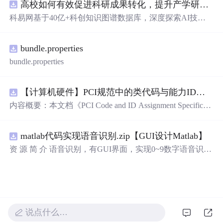
高校如何有效促进科研成果转化，提升产学研合作效率？.docx
循环）、数组、字符串处理、函数定义与调用、指针初步
等内容。题目形式为单项选择题，每道题后附有正确答
科易网基于40亿+科创知识图谱数据库，深度探索AI技术
案，旨在帮助学生巩固C语言语法和程序逻辑理解，提升
在技术转移、成果转化、技术经纪、知识产权、产业创
编程实践能力。; 适合人群：适用于高等院校计算机相关专
新、科技招商等垂直领域的多样化应用场景，研究科技创
业学习C语言课程的学生，特别是准备期末考试或需要强
bundle.properties
新领域的AI+数智化解决方案，推动科技创新与产业创新
化基础知识的初学者。; 使用场景及目标：①用于考前复
智能化发展。
bundle.properties
习，检验对C语言核心概念的掌握程度；②辅助教师出题
或课堂教学练习；③通过反复练习提高编程思维与代码逻
辑分析能力。; 阅读建议：建议结合教材和上机实践进行练
【计算机硬件】PCI规范中的类代码与能力ID分配：设备功能分类及扩展能力标识系统设计
习，重点关注易错题和涉及复杂逻辑控制的题目，理解每
内容概要：本文档《PCI Code and ID Assignment Specificati
道题背后的程序执行流程，以达到真正掌握语言特性的目
on Revision 1.10》由PCI-SIG发布，定义了PCI设备的类代
的。
码（Class Codes）、能力标识（Capability IDs）和扩展能
matlab代码实现语音识别.zip【GUI设计Matlab】
力标识（Extended Capability IDs）的标准编码规范。文档
详细列出了各类设备的功能分类，包括存储控制器、网络
资 源 简 介 语音识别，有GUI界面，实现0~9数字语音识别
控制器、显示设备、输入设备等，并为每种设备类型分配
详 情 说 明 在这个文档中，我们将讨论语音识别的重要性
唯一的Base Class、Sub-C
以及如何实现0到9的数字语音识别。语音识别是一种技
术，它可以将人类的语音转换为计算机可以理解的文本。
它在许多领域有广泛的应用，包括语音助手、语音控制和
自动语音识别。语音识别技术的发展使得我们能够通过语
说点什么…
音与计算机进行交互，使我们的生活更加便捷和高效。 除
了语音识别的重要性，我们还将介绍一种具有图形用户界