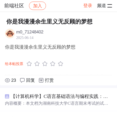
前端社区
登录
频道
加入
帖子详情
社区
前端社区
感慨
你是我漫漫余生里义无反顾的梦想
m0_71248402
2025-06-14
你是我漫漫余生里义无反顾的梦想
给本帖投票
23
回复
打赏
【计算机科学】C语言基础语法与编程实践：湖南科技大学期末考试核心知识点解析
内容概要：本文档为湖南科技大学C语言期末考试的试题
库，主要包含多套选择题，涵盖C语言的基础知识点，如
基本数据类型、运算符与表达式、控制结构（if、switch、