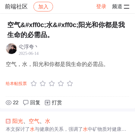
前端社区
登录
频道
加入
帖子详情
社区
前端社区
感慨
空气&#xff0c;水&#xff0c;阳光和你都是我
生命的必需品。
尐浮夸丶
2025-06-14
空气，水，阳光和你都是我生命的必需品。
给本帖投票
22
回复
打赏
阳光
、
空气
、
水
本文探讨了
水
与健康的关系，强调了
水
中矿物质对健康的