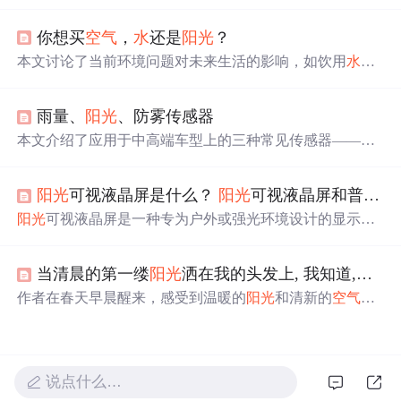
重要性，并指出了缺乏矿物质或矿物质不平衡的饮用
水
可
能带来的健康风险。同时，文章提出了健康饮用
水
的标
你想买
空气
，
水
还是
阳光
？
准。
本文讨论了当前环境问题对未来生活的影响，如饮用
水
质
量下降、
空气
污染等，并提到了植树造林的重要性及城市
鼓励购买汽车的现状。
雨量、
阳光
、防雾传感器
本文介绍了应用于中高端车型上的三种常见传感器——雨
量传感器、
阳光
传感器和防雾传感器的技术原理及应用。
雨量传感器通过红外全反射原理监测雨
水
，
阳光
传感器控
阳光
可视液晶屏是什么？
阳光
可视液晶屏和普通液晶屏的区别
制自动大灯系统，防雾传感器则依据露点和湿度实现智能
除雾。
阳光
可视液晶屏是一种专为户外或强光环境设计的显示
屏，通过增加对比度和采用特殊技术提高在
阳光
下的可读
性。这包括高亮TFTLCD、半透射型TFTLCD以及表面处
当清晨的第一缕
阳光
洒在我的头发上, 我知道,一个崭新的太阳升起来了
理如防反射和防眩光，以增强显示效果。光学粘合技术也
能提升屏幕的清晰度和触摸性能。此类屏幕适用于需要在
作者在春天早晨醒来，感受到温暖的
阳光
和清新的
空气
，
户外使用的设备，如工业显示器和移动设备。
发现了大自然的
生命
力。枯树发芽象征着希望与重生，激
励作者面对生活的挑战。
说点什么…