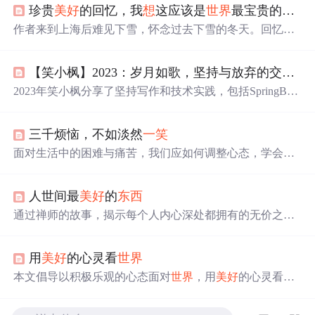
珍贵
美好
的回忆，我
想
这应该是
世界
最宝贵的
东西
作者来到上海后难见下雪，怀念过去下雪的冬天。回忆几
年前北国雪景，以及在雪地的惬意时光。感慨失去才懂得
珍惜，开始思念曾经的同学、舍友、朋友和老师，认为珍
【笑小枫】2023：岁月如歌，坚持与放弃的交织；2024：新的征程，希望与期望的绽放
贵
美好
的回忆是
世界
最宝贵的
东西
。
2023年笑小枫分享了坚持写作和技术实践，包括SpringBoot
集成中间件，同时反思了放弃的部分并设定2024年目标。
三千烦恼，不如淡然
一笑
面对生活中的困难与痛苦，我们应如何调整心态，学会淡
然处之？本文通过一个农夫的故事，阐述了行动胜过无谓
的担忧，以及换位思考的重要性。文章强调，生活中的烦
人世间最
美好
的
东西
恼往往源自我们自身的纠结，学会放下，给自己微笑，才
能真正体验到生活的
美好
。
通过禅师的故事，揭示每个人内心深处都拥有的无价之
宝。强调认识自我价值的重要性，引导人们发现并珍惜内
在的宝藏。
用
美好
的心灵看
世界
本文倡导以积极乐观的心态面对
世界
，用
美好
的心灵看待
周围的一切。强调自信、感激与肯定的重要性，并鼓励人
们勇敢面对困难，传递正能量。