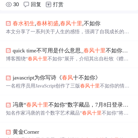
30
回复
打赏
春水
初生
,
春林
初盛
,
春风
十
里
,不如你
本文分享了一系列关于人生的感悟，强调了自我成长的重
要性，并通过励志的话语鼓励读者积极面对生活中的挑
战。
quick time不可用是什么意思_
春风
十
里
不如你，用了什么典故，是什么意思？
博客围绕“
春风
十
里
不如你”展开，介绍其出自杜牧《赠别
二首》之一，后被诗人多有化用，如秦观、姜夔等。还提
到读者对诗句可能有不同联想，最后指出该表述多用于青
javascript为你写诗《
春风
十不如你》
春偶像剧，体现了唐诗宋词对后人的影响力。
一名程序员用JavaScript创作了三版
春风
十
里
不如你的情
诗，展现了从新手到资深的不同编程风格，包括简约版、
抽象封装版和单元测试版。
冯唐“
春风
十
里
不如你”数字藏品，7月8日登录希壤！
知名作家冯唐的首个数字艺术藏品“
春风
十
里
不如你”将于7
月8日在百度希壤商城发售，限量2000份。该藏品采用百度
超级链技术确保唯一性和收藏价值，并能在元宇宙中以多
黄金Corner
模态形式展示。