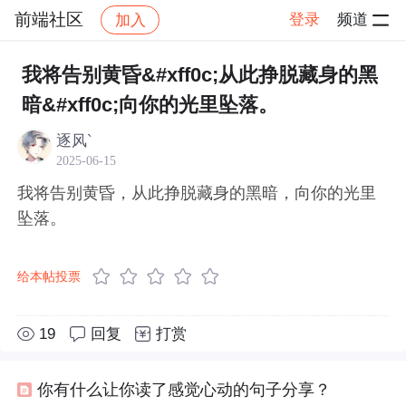
前端社区
登录
频道
加入
帖子详情
社区
前端社区
感慨
我将告别黄昏&#xff0c;从此挣脱藏身的黑
暗&#xff0c;向你的光里坠落。
逐风`
2025-06-15
我将告别黄昏，从此挣脱藏身的黑暗，向你的光里
坠落。
给本帖投票
19
回复
打赏
你有什么让你读了感觉心动的句子分享？