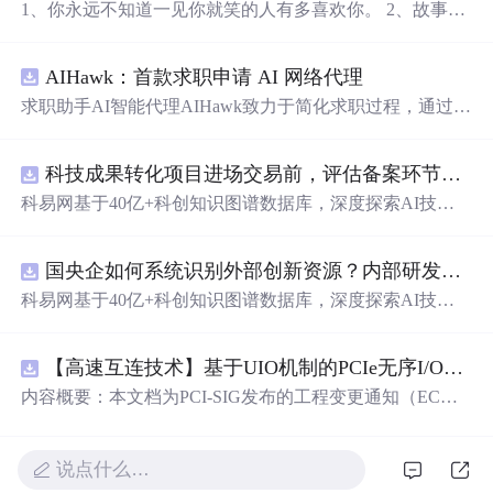
1、你永远不知道一见你就笑的人有多喜欢你。 2、故事很
长，我长话短说：喜欢你，很久了。 3、我就是喜欢你，
可惜全世界只有我知道。 4、希望我们都能保持清醒和有
AIHawk：首款求职申请 AI 网络代理
意义的生活。 5、慢慢来 ，谁还没个努力的过程。 6、在
黑暗
中相信光，在绝望中相信希望，在没有路的地方 ，劈
求职助手AI智能代理AIHawk致力于简化求职过程，通过自
出远方。 7、遇见你是我最美好的意外，遇见之后我的眼
动化职位申请流程。借助人工智能，它能够帮助用户以定
里不在有其他人。 8、人间本不该令我这么欣喜的，但是
制化的方式申请多个职位。
你来了。 9、你一出场，别人就显得不过如此。 10、我不
科技成果转化项目进场交易前，评估备案环节需要准备哪些材料？.docx
能给你全世界，但我的世界可以全部给你。
科易网基于40亿+科创知识图谱数据库，深度探索AI技术
在技术转移、成果转化、技术经纪、知识产权、产业创
新、科技招商等垂直领域的多样化应用场景，研究科技创
国央企如何系统识别外部创新资源？内部研发体系完善，但对外部高校、中小科技企业技术能力缺乏动态认知。.docx
新领域的AI+数智化解决方案，推动科技创新与产业创新
智能化发展。
科易网基于40亿+科创知识图谱数据库，深度探索AI技术
在技术转移、成果转化、技术经纪、知识产权、产业创
新、科技招商等垂直领域的多样化应用场景，研究科技创
【高速互连技术】基于UIO机制的PCIe无序I/O扩展：多路径架构下内存请求的高性能传输与排序控制方案设计
新领域的AI+数智化解决方案，推动科技创新与产业创新
智能化发展。
内容概要：本文档为PCI-SIG发布的工程变更通知（EC
N），介绍了名为“无序输入/输出（Unordered I/O, UIO）”
的新功能，旨在解决传统PCI/PCIe架构中严格的顺序传输
规则对多路径拓扑和高性能IO系统的限制。UIO基于Flit模
说点什么…
式，定义了一套新的TLP（事务层包）类型和规则，允许