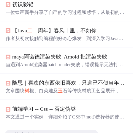
初识彩铅
一位绘画新手分享了自己的学习过程和感悟，从最初的热
爱到面对挑战的态度转变，再到通过诗歌和名言表达对生
活的理解。
【Java
二十
周年】春风十里，不如你
作者从初次接触到编程的好奇心爆发，到深入学习Java及
其相关技术，经历十年的时间，见证了Java的发展和个人
的成长。
maya阿诺德渲染失败_Arnold 批渲染失败
当遇到Arnold渲染器batch render失败，错误提示无法打开re
nderer description文件时，可以尝试将maya安装目录下的bin
路径添加到系统全局变量path，并将arnold的arnoldRenderer.
随思｜喜欢的东西依旧喜欢，只道已不似当年（发篇非技术闲散文章)
xml文件复制到maya的bin/rendererDesc目录。此外，提供了
解决渲染设置窗口异常和切换渲染层问题的mel命令，以及
文章围绕
树
根、白菜雕及
玉
石等传统材质工艺品展开，探
清理未知节点的Python脚本。
讨个人审美偏好随时间演进的内在逻辑，强调‘先入为
主’与生命阶段递进的关系；借冯唐诗句引申对时间流逝、
前端学习 -- Css -- 否定伪类
当下珍惜的哲理性反思，聚焦材质美学、物我关系及时间
意识等核心信息技术可建模的人文认知维度。
本文通过一个实例，详细介绍了CSS中:not()选择器的使用
方法，展示如何从已选中的元素中剔除特定类别的元素，
实现精确的样式控制。