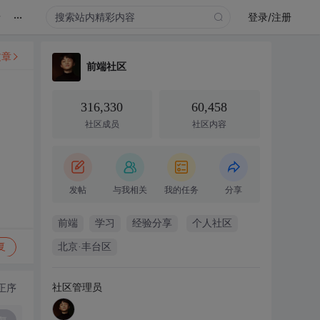
...
录
登录/注册
文章
前端社区
316,330
60,458
社区成员
社区内容
发帖
与我相关
我的任务
分享
前端
学习
经验分享
个人社区
复
北京·丰台区
社区管理员
正序