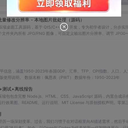
发表回
 - 批量修改分辨率 - 本地图片批处理（源码）
图片压缩桌面工具源码，基于 Qt5/C++ 从零开发，专为初学者设计，分步实
夹内所有 JPG/PNG 图像，可自定义输出图片分辨率、调节 JPG0~1
完成后自动统计每张图片压缩前后文件体积，计算整体压缩缩小比例，直
mage 图像绘图、文件目录遍历、UI 交互开发； 需要本地批量处理图片的办
地文件 IO、进度条交互的开发学习者。 使用场景 自媒体批量压缩配图，
册图片； 程序开发学习：QFileDialog 文件选择、QDir 文件夹
防卡顿、文件大小格式化转换全套 Qt 图像开发实战案例。 工具核心功能清单 
图片； 自定义输出宽高分辨率，支持锁定原始宽高比，避免图片拉伸变形
占用大小； 自定义输出保存目录，批量生成压缩后的图片文件； 实时进度条
本等多项数据，整理的PWT 11.0中文翻译使用说明，英文原版使用说明。 数据名称：佩恩表（PWT） 数据年份：1950-2023年
图片压缩前后体积，换算 KB/MB 直观展示； 批量完成弹窗汇总：图片
码+测试+离线报告
完整模块化代码，功能拆分清晰，每段代码附带详细注释，新手可分步拆解
VC，Windows 平台可直接编译运行； 源码结构清晰，功能
完整 Node.js、HTML、CSS、JavaScript 源码，内置合成示
0 运行效果图、README、运行说明、MIT License 与原创授权声明。零第
或未授权内容。适合 AI 工程、前端、运维和质量团队用于本地预检、
用
npm run report，或启动静态服务器打开 index.html。
工具正经历一场深刻变革。过去，我们习惯于在对话框里向AI描述需求，然后手
是“执行者”。如今，以OpenAI Codex为代表的新一代智能体平台，已