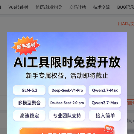
N
Vue技能树
简历/就业指导
立码吐槽
技术交流
BUG记
用AI写
转发到动态
举报
写回
切换为时间