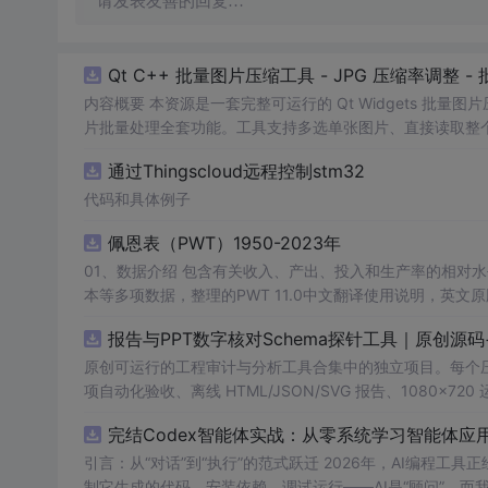
请发表友善的回复…
Qt C++ 批量图片压缩工具 - JPG 压缩率调整
内容概要 本资源是一套完整可运行的 Qt Widgets 批量
片批量处理全套功能。工具支持多选单张图片、直接读取整个文件
区间压缩质量，自带锁定宽高比防拉伸变形功能；批量处理
通过Thingscloud远程控制stm32
示压缩效果。 适用人群 Qt/C++ 零基础初学者，学习 QI
设计、自媒体从业者； 想要学习图片缩放、JPG 压缩、本
代码和具体例子
片体积节省上传流量； 摄影、设计批量统一图片尺寸，批量轻量化相
佩恩表（PWT）1950-2023年
QImage 缩放保存、QSlider 参数联动、批量循环界面
式导入图片：手动多选单张图片 / 一键读取整个文件夹全部
01、数据介绍 包含有关收入、产出、投入和生产率的相对水平信息，涵盖1950-2023年各国GDP、汇率、TFP、CPI指数、人口、人力资
块调节 JPG 压缩质量 0~100，平衡图片清晰度与文件
理进度，循环中刷新界面，程序不会假死卡顿； 自动统计每张
报告与PPT数字核对Schema探针工具｜原创源
数、成功数量、单张大小对比、整体压缩节省空间比例； 
习。 其他说明 开发环境：Qt Creator + Qt5.15 MS
原创可运行的工程审计与分析工具合集中的独立项目。每个压缩包包含
项自动化验收、离线 HTML/JSON/SVG 报告、1080×72
运行依赖，不包含榜单产品源码、官方素材、论文、账号数据
完结Codex智能体实战：从零系统学习智能体应
示与二次开发。运行方法：Node.js 18+ 下执行 npm test 与 
引言：从“对话”到“执行”的范式跃迁 2026年，AI编程
制它生成的代码、安装依赖、调试运行——AI是“顾问”，而我们