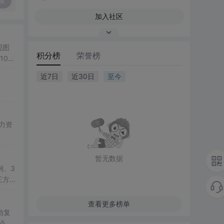
复
加入社区
现图
积分榜
荣誉榜
00
观展
近7日
近30日
至今
公、
降低图
遍历、
双模
； 滑
展示处
总
学
暂无数据
例、3
三方
教学演
查看更多榜单
动复
经彻