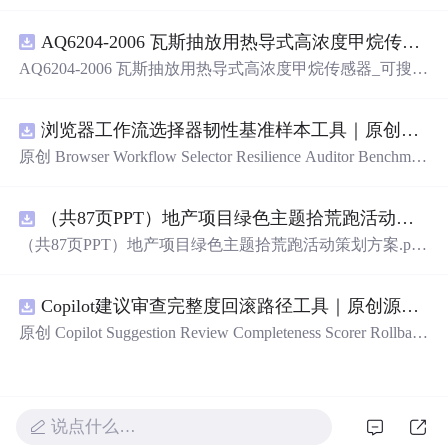
（AI）的全指南，涵盖最新动态与前沿技术！》
AQ6204-2006 瓦斯抽放用热导式高浓度甲烷传感器-可搜索.pdf
AQ6204-2006 瓦斯抽放用热导式高浓度甲烷传感器_可搜
索.pdf
浏览器工作流选择器韧性基准样本工具｜原创源码+测试+离线报告
原创 Browser Workflow Selector Resilience Auditor Benchmar
k Baseline 工具：围绕“用文本、角色、标签、测试标识与
结构变化样本评估重复网页流程选择器的稳定性”的结果，
（共87页PPT）地产项目绿色主题拾荒跑活动策划方案.pptx
建立固定样本、权重和验收区间，比较不同批次的准确
率、覆盖率与效率；本地网页、JSON/HTML/SVG报告、
（共87页PPT）地产项目绿色主题拾荒跑活动策划方案.ppt
测试与示例。压缩包包含完整源码、3项自动化测试、可复
x
现示例、HTML/JSON/SVG离线报告、1080×720运行效果
图、README、运行说明、MIT License及原创授权声明。
Copilot建议审查完整度回滚路径工具｜原创源码+测试+离线报告
适合开发者进行工程预检、质量审查和交付复核；Node.js
原创 Copilot Suggestion Review Completeness Scorer Rollback
18+可直接运行，零第三方运行依赖。
Graph 工具：围绕“按变更范围、测试证据、安全敏感度、
依赖影响和人工复核记录评估代码建议审查完整度”的结
果，把失败点、回滚动作、依赖顺序、人工接管和恢复完
成状态建图；本地网页、JSON/HTML/SVG报告、测试与
说点什么…
示例。压缩包包含完整源码、3项自动化测试、可复现示