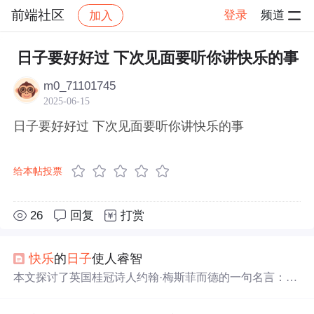
前端社区
登录
频道
加入
帖子详情
社区
前端社区
感慨
日子要好好过 下次见面要听你讲快乐的事
m0_71101745
2025-06-15
日子要好好过 下次见面要听你讲快乐的事
给本帖投票
26
回复
打赏
快乐
的
日子
使人睿智
本文探讨了英国桂冠诗人约翰·梅斯菲而德的一句名言：“
快乐
的
日子
使人睿智”。文章深入剖析了这句话的意义，指
出真正的
快乐
能够开阔人的视野，使人们对周围世界有更