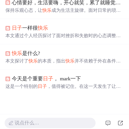
心情要好，生活要嗨，开心就笑，累了就睡觉，
日
清晰的认识，从而带来真正的智慧。
保持乐观心态，让
快乐
成为生活主旋律。面对日常的琐
碎，不要让它们消磨掉对美好生活的热爱和期待。每一天
都要尽力寻找
快乐
，即使
日子
平凡，也要尽情享受每一
日子
一样很
快乐
刻。,
本文通过个人经历探讨了面对挫折和失败时的心态调整，
强调了接受不完美和适时放松的重要性，鼓励读者学会享
受过程，而非过分追求结果。
快乐
是什么?
本文探讨了
快乐
的本质，指出
快乐
并不依赖于外在条件，
而是一种内心的意识和态度。通过多个例子说明，无论身
处何种环境，只要调整心态，都能发现生活的乐趣。
今天是个重要
日子
， mark一下
这是一个特别的
日子
，值得被记住。在这一天发生了让人
感到
快乐
的
事
情。
说点什么…