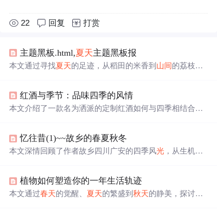
22
回复
打赏
主题黑板.html,
夏天
主题黑板报
本文通过寻找
夏天
的足迹，从稻田的米香到
山间
的荔枝，
再到海边的沙滩，展现了
夏天
的
美好
与变化。
夏天
不仅是
炎热的代名词，更是充满机遇与挑战的季节。
红酒与季节：品味四季的风情
本文介绍了一款名为洒派的定制红酒如何与四季相结合，
为品鉴者带来不同季节的独特风味与体验。从
春天
的清新
到
夏天
的热情，再到
秋天
的成熟和
冬天
的温暖，洒派红酒
忆往昔(1)~~故乡的春夏秋冬
以其独特的口感和香气，让每一个季节都变得更为
美好
。
本文深情回顾了作者故乡四川广安的四季风
光
，从生机勃
勃的
春天
到金黄丰收的
秋天
，再到白雪皑皑的
冬天
，每个
季节都有独特的美景和难忘的经历。
植物如何塑造你的一年生活轨迹
本文通过
春天
的觉醒、
夏天
的繁盛到
秋天
的静美，探讨植
物如何影响人们的生活节律与心理状态。结合自然变化与
个人体验，展现人与植物之间的深层联系。