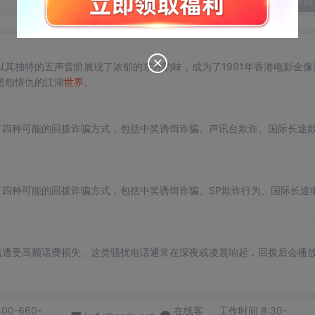
发表回
其独特的五声音阶展现了浓郁的东方韵味，成为了1991年香港电影金像
恩怨情仇的江湖
世界
。
了四种可能的回拨诈骗方式，包括中奖诱饵诈骗、声讯台欺诈、国际长途
了四种可能的回拨诈骗方式，包括中奖诱饵诈骗、SP欺诈行为、国际长途
后遭受高额话费损失。这类骚扰电话通常在深夜或凌晨响起，回拨后会播
400-660-
在线客
工作时间 8:30-