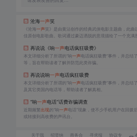
请发表友善的回复…
沧海
一声
笑
《沧海
一声
笑》是由黄沾创作的经典武侠电影主题曲，此曲以
佳原创电影歌曲。歌词通过豪迈洒脱的意境描绘了一个充满
再说说《响
一声
电话疯狂吸费》
本文详细分析了所谓的“响
一声
电话疯狂吸费”事件，并总结
等，旨在帮助读者了解并防范此类诈骗。
再说说响
一声
电话疯狂吸费
本文详细分析了所谓的“响
一声
电话疯狂吸费”事件，并总结
及其它类国内电话等，帮助读者了解真相。
“响
一声
电话”话费诈骗调查
近期频繁
出现
的“响
一声
电话”现象，使不少手机用户在回拨
或转接到高收费的声讯台。
关于我
招贤纳
商务合
寻求报
协议专