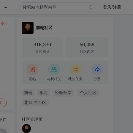
...
录
登录/注册
文章
前端社区
316,330
60,458
社区成员
社区内容
发帖
与我相关
我的任务
分享
前端
学习
经验分享
个人社区
复
北京·丰台区
社区管理员
正序