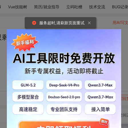
N
Vue技能树
简历/就业指导
立码吐槽
技术交流
BUG记
用AI写
服务超时,请刷新页面重试
只剩下我们了。
转发到动态
举报
写回
切换为时间