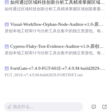
如何通过区域科技创新分析工具精准掌握区域创新要素分布与产业链融合现状？.docx
带有直观的图形用户界面（GUI），非常容易使用。你只
需要将手写数字输入系统，它将立即给出准确的识别结
如何通过区域科技创新分析工具精准掌握区域创新要素分
果。这个系统可以在各种场景中使用，无论是学校、工作
布与产业链融合现状？
还是日常生活，都能为你提供快速和准确的识别服务。它
是一个非常方便和实用的工具，你一定会喜欢它的！
Visual-Workflow-Orphan-Node-Auditor-v1.0-原创源码与文档.zip
原创本地工程审计与分析工具合集中的独立资源包。每个
ZIP包含完整源码、3项自动化测试、可复现合成示例、离
线HTML、JSON与SVG报告、1080×720真实运行效果图、
Cypress-Flaky-Test-Evidence-Auditor-v1.0-原创源码与文档.zip
README、运行说明、功能清单、MIT License及原创与授
权声明。解压后进入project目录，执行npm test验证算法，
原创本地工程审计与分析工具合集中的独立资源包。每个
执行npm run report生成报告，也可通过本地静态服务器打
ZIP包含完整源码、3项自动化测试、可复现合成示例、离
开网页。运行时零第三方依赖，不包含热点产品或开源项
线HTML、JSON与SVG报告、1080×720真实运行效果图、
目源码、Logo、官方截图、论文、生产日志或其他受限素
FortiGate-v7.4.9-FGT-601E-v7.4.9.M-build2829-FORTINET.out
README、运行说明、功能清单、MIT License及原创与授
材。适合前端开发、AI应用工程、测试审计和课程实践。
权声明。解压后进入project目录，执行npm test验证算法，
FGT_601E-v7.4.9.M-build2829-FORTINET.out
执行npm run report生成报告，也可通过本地静态服务器打
开网页。运行时零第三方依赖，不包含热点产品或开源项
目源码、Logo、官方截图、论文、生产日志或其他受限素
材。适合前端开发、AI应用工程、测试审计和课程实践。
说点什么…