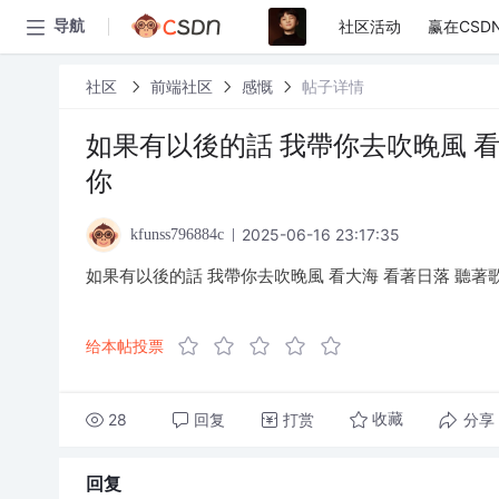
社区活动
赢在CSD
导航
社区
前端社区
感慨
帖子详情
如果有以後的話 我帶你去吹晚風 看
你
2025-06-16 23:17:35
kfunss796884c
如果有以後的話 我帶你去吹晚風 看大海 看著日落 聽著
给本帖投票
28
回复
打赏
分享
收藏
回复