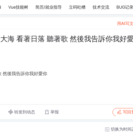
N
Vue技能树
简历/就业指导
立码吐槽
技术交流
BUG记
用AI写
大海 看著日落 聽著歌 然後我告訴你我好
歌 然後我告訴你我好愛你
转发到动态
举报
写回
切换为时间