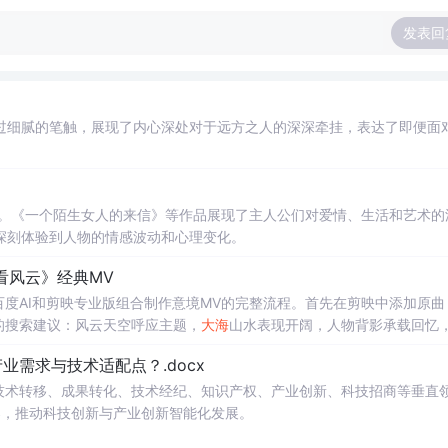
发表回
过细腻的笔触，展现了内心深处对于远方之人的深深牵挂，表达了即便面
。
狂。《一个陌生女人的来信》等作品展现了主人公们对爱情、生活和艺术的
深刻体验到人物的情感波动和心理变化。
笑看风云》经典MV
、百度AI和剪映专业版组合制作意境MV的完整流程。首先在剪映中添加原曲
类的搜索建议：风云天空呼应主题，
大海
山水表现开阔，人物背影承载回忆
映官方素材库搜索视频添加，不足处用百度AI生成图片并“图转视频”。选
需求与技术适配点？.docx
拍。框选所有歌词批量设置字体样式与动画，在视频间隙添加转场并“应用全
在技术转移、成果转化、技术经纪、知识产权、产业创新、科技招商等垂直
案，推动科技创新与产业创新智能化发展。