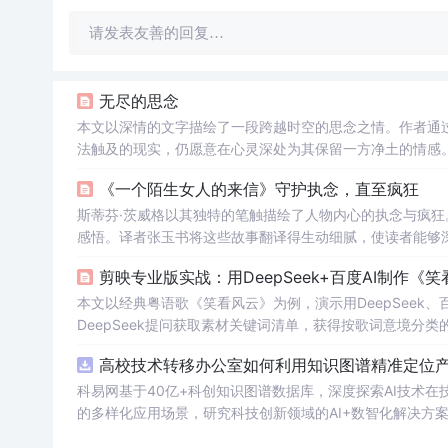
请发表友善的回复…
无尽的思念
本文以深情的文字描绘了一段跨越时空的思念之情。作者通
法触及的现实，仍愿意在心灵深处为其保留一方净土的情感
《一个陌生女人的来信》守护执念，直至疯狂
斯蒂芬·茨威格以其独特的笔触描绘了人物内心的执念与疯
感悟。译者张玉书将这些故事翻译得生动细腻，使读者能够
剪映专业版实战：用DeepSeek+百度AI制作《
本文以经典粤语歌《笑看风云》为例，演示用DeepSeek
DeepSeek提问获取素材关键词清单，获得按歌词意境分
风怀旧还原年代感。设置9:16竖屏比例后，根据关键词在剪
高校技术转移办公室如何利用知识图谱精准定位产业
开启“踩节拍I”生成蓝色节奏点，逐句添加歌词字幕对齐节
科易网基于40亿+科创知识图谱数据库，深度探索AI技术
的多样化应用场景，研究科技创新领域的AI+数智化解决方