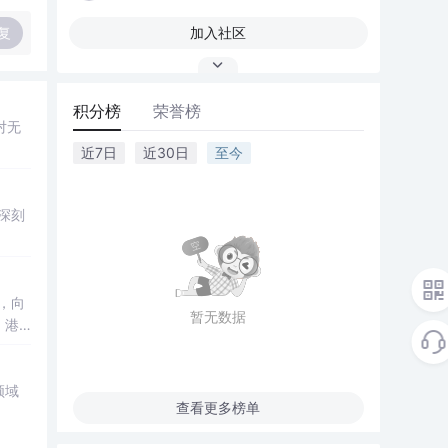
复
加入社区
积分榜
荣誉榜
对无
近7日
近30日
至今
深刻
，向
暂无数据
，港
中音频
部
领域
查看更多榜单