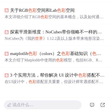
列测试发现是
色彩
管理问题。开启「显示
色彩
管理（需要
GPU加速开启）」后，预览颜色与播放器显示接近。此问
关于RGB
色彩
空间和Lab
色彩
空间
题在Final Cut Pro中未
出现
，可能因为它是苹果的原生软
件。确保在Pr中启用
色彩
管理，特别是在使用P3广色域的
本文详细介绍了RGB
色彩
空间的基本概念，以及如何通过
苹果设备上，以避免
色彩
失真。
XYZ
色彩
空间进行转换到Lab
色彩
空间，强调了Lab
色彩
空
间的优势和RGB转Lab的过程。作者还分享了Markdown和
探索平滑新维度：NoCubes带你领略不一样的《我的
LaTeX在写作中的体验。,
NoCubes为《我的
世界
》1.12.2及以上版本带来地形渲染革
命。它通过代码注入和SurfaceNets算法生成平滑表面，改
变碰撞检测方式。能为地图创造者提供新表现手法，适用
matplotlib
色彩
（colors）之
色彩
基础知识（
色彩
模型，
于多种场景。具有无缝平滑、技术革新等亮点，提升了游
戏视觉层次和真实感。
本文介绍了Matplotlib中使用的
色彩
模型，包括RGB、RGB
A、CMYK及灰度模型，并详细解释了这些模型如何应用
于图像处理。同时，文章还列举了Matplotlib支持的各种
色
3 个实用方法，帮你解决 UI 设计中
色彩
搭配不协调的难题
彩
格式和
色彩
映射方式。
在UI设计中，
色彩
搭配至关重要，但设计师常遇搭配不协
调问题。本文介绍三种实用方法：一是理解
色彩
属性、心
理效应及搭配原则；二是掌握单色、邻近色等搭配法则并
依风格定位
色彩
；三是运用
色彩
搭配网站、插件等工具及
“60 - 30 - 10”等技巧提升搭配能力。
说点什么…