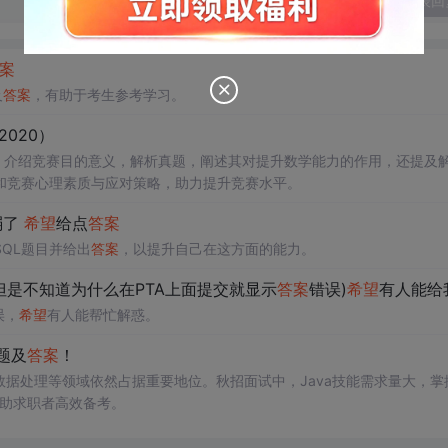
发表回
案
及
答案
，有助于考生参考学习。
2020）
。介绍竞赛目的意义，解析真题，阐述其对提升数学能力的作用，还提及
和竞赛心理素质与应对策略，助力提升竞赛水平。
弱了
希望
给点
答案
QL题目并给出
答案
，以提升自己在这方面的能力。
但是不知道为什么在PTA上面提交就显示
答案
错误)
希望
有人能给我解解惑，谢
误，
希望
有人能帮忙解惑。
题及
答案
！
、大数据处理等领域依然占据重要地位。秋招面试中，Java技能需求量大，掌
助求职者高效备考。