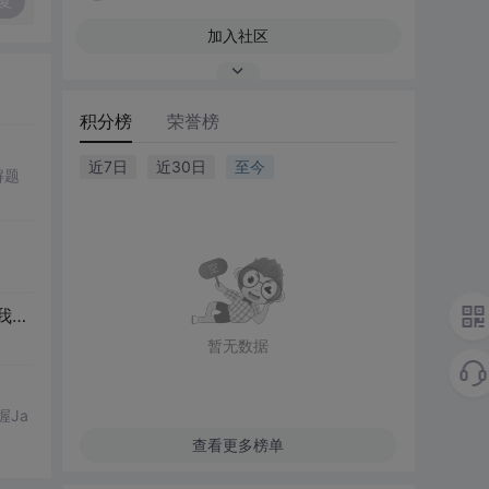
复
加入社区
积分榜
荣誉榜
近7日
近30日
至今
解题
谢！
暂无数据
握Ja
查看更多榜单