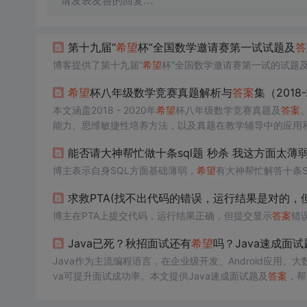
请发表友善的回复…
第十九届“
希望
杯”全国数学邀请赛第一试试题及
答
博客提供了第十九届“
希望
杯”全国数学邀请赛第一试的试题
希望
杯八年级数学竞赛真题解析与
答案
集（2018-
本文涵盖2018 - 2020年
希望
杯八年级数学竞赛真题及
答案
能力、思维敏捷性培养方法，以及真题在教学辅导中的应用
能否请大神帮忙做十条sql题 秒杀 我这方面太薄
博主表示自身SQL方面基础薄弱，
希望
有大神帮忙解答十条S
求救PTA(找不出代码的错误，运行结果是对的，
博主在PTA上提交代码，运行结果正确，但提交显示
答案
错
Java已死？秋招面试还有
希望
吗？Java速成面试
Java作为主流编程语言，在企业级开发、Android应用
va可提升面试成功率。本文提供Java速成面试题及
答案
，帮