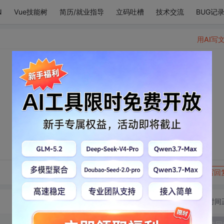
N
Vue技能树
简历/就业指导
立码吐槽
技术交流
BUG记
用AI写
转发到动态
举报
写回
切换为时间