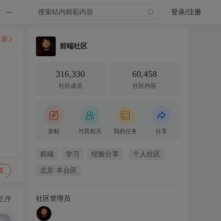
...
录
登录/注册
文章
前端社区
316,330
60,458
社区成员
社区内容
发帖
与我相关
我的任务
分享
前端
学习
经验分享
个人社区
复
北京·丰台区
社区管理员
正序