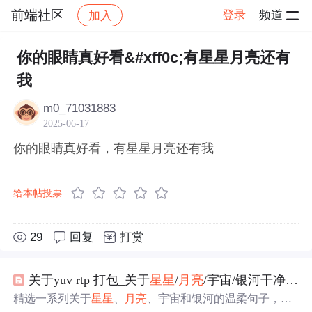
前端社区
登录
频道
加入
帖子详情
社区
前端社区
感慨
你的眼睛真好看&#xff0c;有星星月亮还有
我
m0_71031883
2025-06-17
你的眼睛真好看，有星星月亮还有我
给本帖投票
29
回复
打赏
关于yuv rtp 打包_关于
星星
/
月亮
/宇宙/银河干净句子
精选一系列关于
星星
、
月亮
、宇宙和银河的温柔句子，每