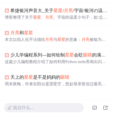
句都充满了文艺气息，触动人心。这里有星光与梦想，也
有深情与远方。
希捷银河声音大_关于
星星
/
月亮
/宇宙/银河の温柔小句子
博客整理了关于
星星
、
月亮
、宇宙的温柔小句子，如‘总有
一天人间日落和星光我只陪着你看’等，展现了浪漫的氛
围，还提到若银河有声音的遐想，内容整理自网络。
月亮
和
星星
本文以拟人化手法描绘
月亮
与
星星
的意象：
月亮
被喻为羞
涩姑娘，象征静谧与孤寂；
星星
则被比作调皮幼婴，体现
灵动与生机。作品通过简洁凝练的语言构建夜空意境，突
少儿学编程系列---如何绘制
星星
会眨
眼睛
的满天星空
出天体在文学表达中的情感投射与审美象征。
这篇少儿编程教程介绍了如何利用Python turtle库画出闪烁
的满天星空，包括设置黑色背景、绘制黄色五角星代表
星
星
，并通过定时器实现
星星
闪烁效果，同时描绘了
月亮
的
天上的
星星
是不是妈妈的
眼睛
图像，旨在激发孩子们对编程的兴趣和创新思维。
周末夜晚，作者在阳台遥望星空，想起母亲曾说过最亮的
星星
是她的化身，照亮他的人生道路。这是一篇充满温情
和回忆的情感表达。
说点什么…