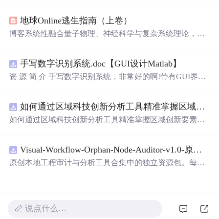
了卓越的军事和政治才能。他的一系列举措，如三次巡游
江都、三次征伐辽东，彰显国威，但也因其穷兵黩武、劳
地球Online逃生指南（上卷）
民伤财导致了隋朝的衰落。
博客系统性融合量子物理、神经科学与复杂系统理论，构
建以‘空性’为内核的认知解构框架。重点阐述预测编码机
制如何生成主观幻觉，揭示身份叙事的社会基因建构本
手写数字识别系统.doc【GUI设计Matlab】
质；提出‘无我布施’作为分布式网络的非对称负熵干预，
建立基于觉知训练的流动生存范式，并用数学模型（如痛
资 源 简 介 手写数字识别系统，非常好的啊!带有GUI界
苦负熵公式、自由度流体方程）量化意识自由。全文贯穿
面，使用方便! 详 情 说 明 用这个手写数字识别系统，你可
量子真空、概率叠加、全息网络等信息技术相关概念。
以轻松地识别手写数字。这个系统不仅功能强大，而且还
如何通过区域科技创新分析工具精准掌握区域创新要素分布与产业链融合现状？.docx
带有直观的图形用户界面（GUI），非常容易使用。你只
需要将手写数字输入系统，它将立即给出准确的识别结
如何通过区域科技创新分析工具精准掌握区域创新要素分
果。这个系统可以在各种场景中使用，无论是学校、工作
布与产业链融合现状？
还是日常生活，都能为你提供快速和准确的识别服务。它
是一个非常方便和实用的工具，你一定会喜欢它的！
Visual-Workflow-Orphan-Node-Auditor-v1.0-原创源码与文档.zip
原创本地工程审计与分析工具合集中的独立资源包。每个
ZIP包含完整源码、3项自动化测试、可复现合成示例、离
线HTML、JSON与SVG报告、1080×720真实运行效果图、
README、运行说明、功能清单、MIT License及原创与授
权声明。解压后进入project目录，执行npm test验证算法，
说点什么…
执行npm run report生成报告，也可通过本地静态服务器打