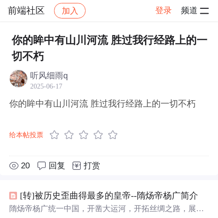
前端社区
登录
频道
加入
帖子详情
社区
前端社区
感慨
你的眸中有山川河流 胜过我行经路上的一
切不朽
听风细雨q
2025-06-17
你的眸中有山川河流 胜过我行经路上的一切不朽
给本帖投票
20
回复
打赏
[转]被历史歪曲得最多的皇帝--隋炀帝杨广简介
隋炀帝杨广统一中国，开凿大运河，开拓丝绸之路，展现