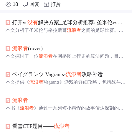
18
回复
打赏
打开vs
没有
解决方案_足球分析推荐: 圣米伦vs格拉斯哥
本文分析了圣米伦与格拉斯哥
流浪者
之间的足球比赛。圣
米伦近期取得了一场胜利，但主场战绩一般；而格拉斯哥
流浪者
状态火热，保持不败并位居积分榜首位。历史交锋
流浪者
(rover)
中，格拉斯哥
流浪者
占据优势。预测格拉斯哥
流浪者
有较
大机会在客场获胜。
本文探讨了一位
流浪者
在网格图上行走的算法问题，目标
是计算
流浪者
到达终点时体力值的期望。通过使用动态规
划等技术，文章详细介绍了如何解决此问题，并提供了完
ベイグランツ Vagrants-
流浪者
攻略补遗
整的代码实现。
本文提供《
流浪者
Vagrants》游戏的详细攻略，包括战斗技
巧、任务流程、装备合成等内容。玩家可学习如何应对游
戏中的各种挑战，如击败巨龙、完成依丽娜的任务等。
流浪者
本书《
流浪者
》通过一系列短小精悍的故事传达深刻的人
生哲理。作者纪伯伦以其独特的视角探讨了人生的
方向
与
意义，书中对于人性的洞察及对生活的反思令人回味无
看雪CTF题目——
流浪者
穷。