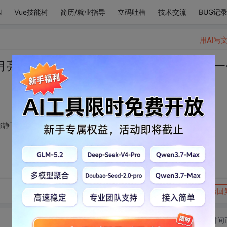
N
Vue技能树
简历/就业指导
立码吐槽
技术交流
BUG记
用AI写
月亮。还很喜欢万物都静下来的夜晚，像一
下来的夜晚，像一个无声的怀抱，更喜欢你 ​​​
转发到动态
举报
写回
切换为时间