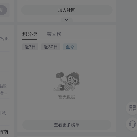
复
加入社区
积分榜
荣誉榜
yth
近7日
近30日
至今
性能
数语
暂无数据
ert
时校验
策
领域
查看更多榜单
指南