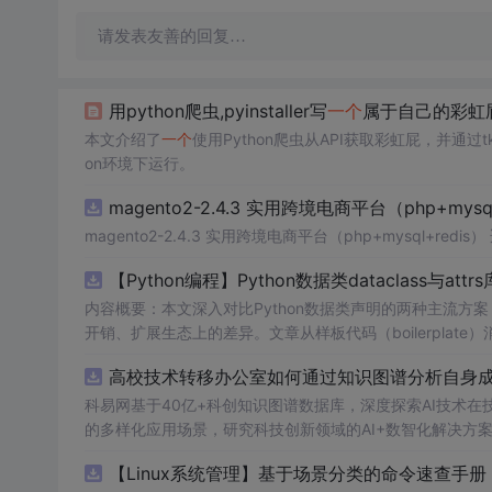
请发表友善的回复…
用python爬虫,pyinstaller写
一个
属于自己的彩虹
本文介绍了
一个
使用Python爬虫从API获取彩虹屁，并通过tk
on环境下运行。
magento2-2.4.3 实用跨境电商平台（php+mysql
magento2-2.4.3 实用跨境电商平台（php+m
【Python编程】Python数据类dataclass与attr
内容概要：本文深入对比Python数据类声明的两种主流方案，重点
开销、扩展生态上的差异。文章从样板代码（boilerplate）消除出发，
义、field()函数的默认值工厂与元数据配置、以及__post_ini
高校技术转移办公室如何通过知识图谱分析自身成果
ers类型转换器、以及auto_attribs的PEP 526注解兼容模
增强、以及marshmallow的Schema显式定义，最后
科易网基于40亿+科创知识图谱数据库，深度探索AI技术
的多样化应用场景，研究科技创新领域的AI+数智化解决方
略。 m.czqysy.com m.cxs666.com canankeyy.com bt
【Linux系统管理】基于场景分类的命令速查