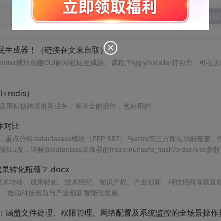
发表回
屁生成器！（链接在文末自取）
inter模块创建GUI的彩虹屁生成器。该程序经pyinstaller打包后，可在无P
+redis）
ysql+redis） 适用初创跨境电商业务，有齐全的插件，包好用的
s库对比
分析dataclasses模块（PEP 557）与attrs第三方库在功能覆盖、
详解@dataclass装饰器的frozen/unsafe_hash/order/slot参
t__的初始化后处理钩子。通过代码示例展示attrs的validators验证器、conv
转化瓶颈？.docx
式，同时介绍cattrs的序列化/反序列化适配、Pydantic的BaseModel运行
给出在配置对象、DTO传输、领域模型等场景下的数据类选型建议与版本兼容性
在技术转移、成果转化、技术经纪、知识产权、产业创新、科技招商等垂直
案，推动科技创新与产业创新智能化发展。
cxxm.com www.csd4zlyh.com
手册：涵盖文件处理、权限管理、网络配置及系统监控的全场景操作