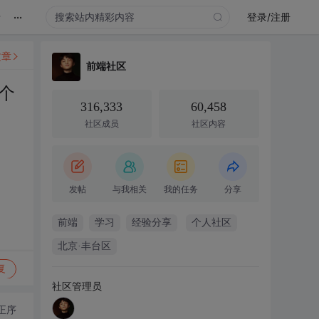
...
录
登录/注册
文章
前端社区
个
316,333
60,458
社区成员
社区内容
发帖
与我相关
我的任务
分享
前端
学习
经验分享
个人社区
北京·丰台区
复
社区管理员
正序