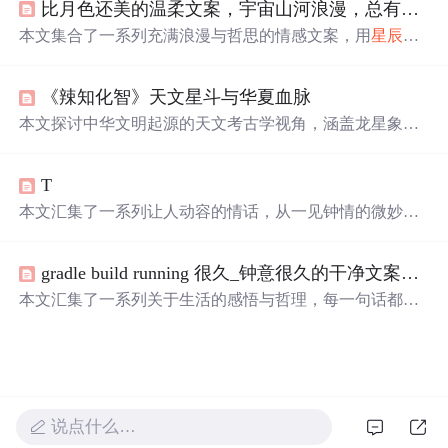
比月色还美的温柔文案，宇宙山河浪漫，总有你值得期待的
分享了Turtle绘制的玫瑰作品，为表白增添更多创意。
本文集合了一系列充满浪漫与哲思的情感文案，用
星辰
大
海比喻爱情与生活，探讨了人与人之间的深情与宇宙万物
的美好联系。
《辣知化智》天文星斗与华夏血脉
本文探讨中华文明起源的天文考古学视角，涵盖龙星象、
七夕天文学依据、“中”字立表测影本源、濮阳龙虎墓与北
斗星图、苏秉琦“
满天
星斗”多元文明模型，以及《黄帝内
T
经》所载医道传承与古代认知体系。核心论点为：早期华
夏文明高度依赖天文观测构建时空秩序，文明源头非单一
本文汇集了一系列让人动容的情话，从一见钟情的微妙到
起源而是多中心并存，且知识传承具有仪式性、口传心授
日久生情的沉淀，每一句话都承载着深深的情感。这里有
与宇宙观基础。所有论述均基于考古实证与古文字、天文
对爱情细腻的描绘，也有对爱人深情的告白，每一段文字
学交叉分析。
gradle build running 很久_钟意很久的干净文案语录
都能触动人心。
本文汇集了一系列关于生活的感悟与哲理，每一句话都是
对日常琐碎的深刻反思，旨在引导读者更好地理解生活的
真谛，学会如何面对情绪的波动，如何处理人际关系，以
及如何寻找生活中的小确幸。
说点什么…