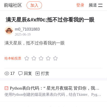
前端社区
登录
频道
加入
帖子详情
社区
前端社区
感慨
满天星辰&#xff0c;抵不过你看我的一眼
m0_71031883
2025-06-19
满天星辰，抵不过你看我的一眼
给本帖投票
17
回复
打赏
Python表白代码：“ 星光月夜烟花 皆归你，我也归你”
使用Python创建的烟花效果表白代码，结合Tkinter、Pygam
e和Pillow库，展示多组烟花文案和随机效果，打造
满天
星
辰
、三生烟火、十里长街、
一眼
万年的浪漫氛围。同时还