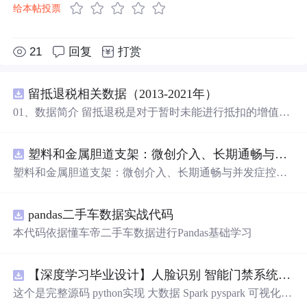
给本帖投票
21
回复
打赏
留抵退税相关数据（2013-2021年）
01、数据简介 留抵退税是对于暂时未能进行抵扣的增值
税，但将来可以抵扣的“进项”增值税进行提前退还。这种
情况通常
出
现在进项税额大于销项税额时，即形成了留抵
塑料和金属胆道支架：微创介入、长期通畅与并发症控制驱动全球市场增长.docx
税额。简单来说，就是企业现在还不能抵扣的增值税，可
以予以提前全额退还。 留抵退税是一项重要的税收政策优
塑料和金属胆道支架：微创介入、长期通畅与并发症控制
惠措施，旨在减轻企业税收负担、促进经济发展。企业应
驱动全球市场增长
充分了解并合理利用这一政策优惠措施。 数据名称：留抵
退税相关数据 数据年份：2013-2021年 02、相关数据 证券
pandas二手车数据实战代码
代码、证券简称、
会
计期间、上市日期、行业代码、行业
本代码依据懂车帝二手车数据进行Pandas基础学习
名称、post、treat、treat*post。
【深度学习毕业设计】人脸识别 智能门禁系统(深度学习+OpenCV DNN+FastAPI+Vue3) 源码+论文 完整版
这个是完整源码 python实现 大数据 Spark pyspark 可视化大