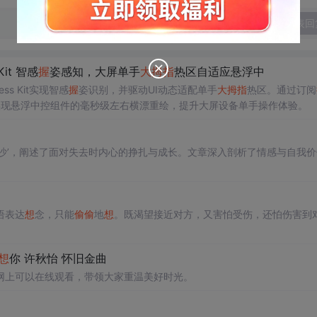
发表回
Kit 智感
握
姿感知，大屏单手
大拇指
热区自适应悬浮中
ess Kit实现智感
握
姿识别，并驱动UI动态适配单手
大拇指
热区。通过订阅
局实现悬浮中控组件的毫秒级左右横漂重绘，提升大屏设备单手操作体验。
沙’，阐述了面对失去时内心的挣扎与成长。文章深入剖析了情感与自我价
语表达
想
念，只能
偷偷
地
想
。既渴望接近对方，又害怕受伤，还怕伤害到
想
你 许秋怡 怀旧金曲
网上可以在线观看，带领大家重温美好时光。