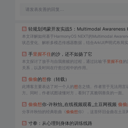
请发表友善的回复…
轻规划鸿蒙开发实战5：Multimodal Awareness 
本文详解如何基于HarmonyOS NEXT的Multimodal Awaren
状态变化、解析多模态传感器数据，结合ArkUI声明式布
手
里
握
不住
的沙，还不如扬了它
本文探讨了放手与自我救赎的过程，通过比喻‘手
里
握
不住
的
关系，以及时间在疗愈过程中的作用。
偷偷
的
想
你（转载）
此博客主要表达了对一个人的
想
念之情。作者苦于无法用言
方。同时，作者试图读懂对方，看到了其脆弱善良的一面。
偷偷
想
你-许秋怡_在线视频观看_土豆网视频
偷偷
分享许秋怡的经典歌曲《
偷偷
想
你》，这首怀旧金曲在土豆
寸拳：从心理到身体的训练线路