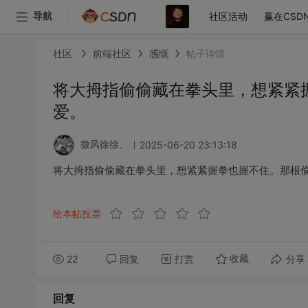
社区活动
赢在CSD
导航
社区
前端社区
感慨
帖子详情
将大拇指偷偷藏在拳头里，想紧紧
爱。
2025-06-20 23:13:18
微风徐徐、
将大拇指偷偷藏在拳头里，想紧紧握拳也握不住。那根
给本帖投票
22
回复
打赏
分享
收藏
回复