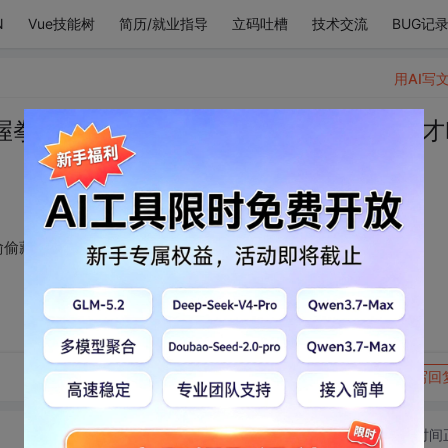
N
Vue技能树
简历/就业指导
立码吐槽
技术交流
BUG记
用AI写
握拳也握不住。那根偷偷藏起来的大拇指才
偷偷藏起来的大拇指才叫爱。
转发到动态
举报
写回
切换为时间