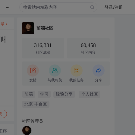
...
录
登录/注册
文章
前端社区
叫
316,331
60,458
社区成员
社区内容
发帖
与我相关
我的任务
分享
前端
学习
经验分享
个人社区
北京·丰台区
复
社区管理员
正序