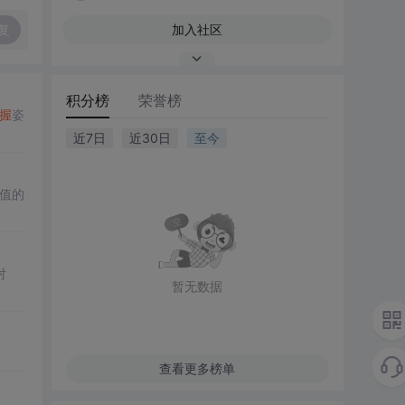
复
加入社区
积分榜
荣誉榜
握
姿
近7日
近30日
至今
值的
对
暂无数据
查看更多榜单