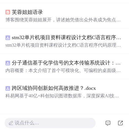
波后，林萧深刻体会到低调行事的重要性，并继续踏上求
学之路。
芙蓉姐姐语录
博客围绕芙蓉姐姐展开，讲述她凭借出众外表成为焦点，
却因众多追求者而苦恼，她拒绝求
爱
，坚守自己的
爱
情
观，等待合适的人。还提及她的过往身材情况及理想中gg
stm32单片机项目资料课程设计文档C语言程序代码原理图电路PCB实例无线智能报警器的设计
的类型，如身高、身材、才艺学识等方面的要求。
stm32单片机项目资料课程设计文档C语言程序代码原理图
电路PCB实例无线智能报警器的设计
分子通信基于化学信号的文本传输系统设计：桌面式实验平台实现与非线性特性分析
内容概要：本文介绍了首个可模块化、可编程的桌面级分
子通信平台，能够通过化学信号传输文本消息。该系统利
用酒精作为化学载体，结合Arduino微控制器、传感器和风
跨区域协同创新如何高效推进？.docx
扇控制气流，实现了基于化学扩散与流动辅助的通信机
制。研究展示了系统的非线性特性，验证了即使在非理想
科易网基于40亿+科创知识图谱数据库，深度探索AI技术
条件下仍可实现可靠通信，并评估了不同风扇类型和流速
在技术转移、成果转化、技术经纪、知识产权、产业创
对信号传播的影响，为未来宏观与微观尺度的分子通信实
新、科技招商等垂直领域的多样化应用场景，研究科技创
验提供了低成本、易复现的硬件平台。; 适合人群：具备电
新领域的AI+数智化解决方案，推动科技创新与产业创新
子工程、通信系统或交叉学科背景，从事纳米技术、生物
智能化发展。
说点什么…
通信或新型通信系统研究的科研人员及研究生。; 使用场景