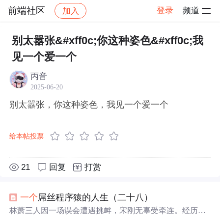
前端社区
登录
频道
加入
帖子详情
社区
前端社区
感慨
别太嚣张&#xff0c;你这种姿色&#xff0c;我
见一个爱一个
丙音
2025-06-20
别太嚣张，你这种姿色，我见一个爱一个
给本帖投票
21
回复
打赏
一个
屌丝程序猿的人生（二十八）
林萧三人因一场误会遭遇挑衅，宋刚无辜受牵连。经历风