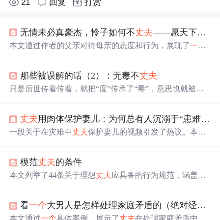
21
回复
打赏
无情未必真豪杰，怜子如何不
丈夫
——愿天下有情人终成眷属
本文通过作者的父亲对待母亲的态度和行为，展现了
一个
理想
丈夫
的形象。文章强调了在家庭中，
丈夫
应当坚定站
在妻子一边的重要性，并阐述了如何维护健康的家庭关
那些被误解的话（2）：无毒不
丈夫
系。
只是后世传着传着，就把“度”传承了“毒”，意思也就被去
曲解成“要成就大事业必须手段毒辣了”。其实，不管要不
要干一凡大事业，即便普通人在平时也需要培养自己。"无
丈夫
用肉体保护妻儿：为何总有人沉溺于“患难救赎”？
毒不
丈夫
”其实是从“无度不
丈夫
”演变而来的，
一个
人想要
取得一定的成绩，“度量”是不可或缺的，这样自己不止有
一段关于在灾难中
丈夫
保护妻儿的视频引发了热议。本文
开心的事，即便遇到些人让自己不开心了。让自己能快速
探讨了在这种极端情况下展现出来的责任感和真爱，并反
转换心情，对自己也有很大益处。自己犯错的时候是不是
思了日常生活中人们对于责任的态度。
也想让别人宽容自己？更何况，人非圣贤孰能无过，
模范
丈夫
的条件
本文列举了44条关于理想
丈夫
应具备的行为规范，涵盖经
济责任、情感表达、身体健康、家庭关系、日常关怀、纪
念日重视、尊重包容、沟通方式及价值观认同等方面，强
看
一个
大男人是怎样处理家庭矛盾的（绝对经典）（转）
调在婚姻中以爱为前提的主动付出、尊重与理解，突出伴
侣间平等、信任与持续经营亲密关系的核心理念。
本文通过
一个
具体案例，展示了
丈夫
在处理家庭矛盾中的