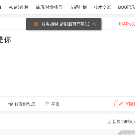
N
Vue技能树
简历/就业指导
立码吐槽
技术交流
BUG记
用AI写
服务超时,请刷新页面重试
是你
转发到动态
举报
写回
切换为时间