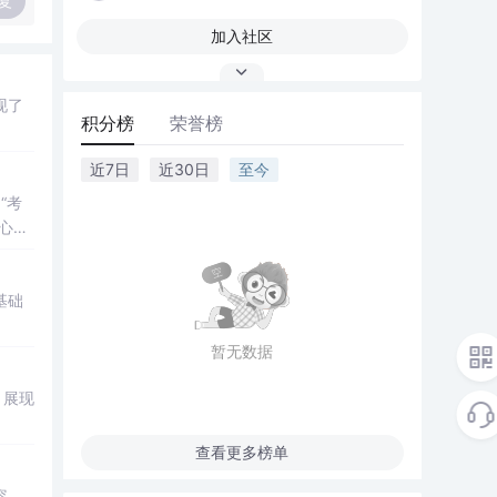
复
加入社区
现了
积分榜
荣誉榜
近7日
近30日
至今
“考
心怀
加
基础
暂无数据
，展现
查看更多榜单
容。