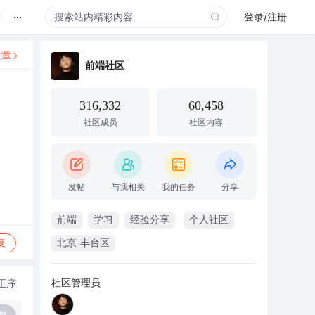
...
录
登录/注册
文章
前端社区
316,332
60,458
社区成员
社区内容
发帖
与我相关
我的任务
分享
前端
学习
经验分享
个人社区
复
北京·丰台区
社区管理员
正序