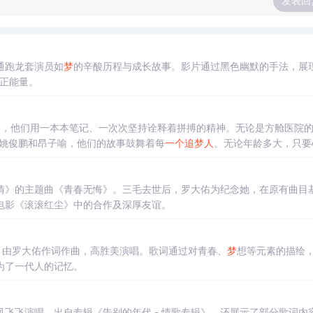
发表回
通跑龙套演员如
梦
的辛酸历程与成长故事。影片通过黑色幽默的手法，展
的正能量。
严寒，他们用一本本笔记、一次次坚持诠释着拼搏的精神。无论是方舱医院的
的姚俊鹏和昂子喻，他们的故事鼓舞着每
一个
追
梦
人
。无论年龄多大，只要
7岁的周建圆了自己的大学
梦
。每
一个
努力的瞬间，都是改变命运的可能，
情》的主题曲《青春无悔》。三毛去世后，罗大佑为纪念她，在原有曲目
电影《滚滚红尘》中的合作及深厚友谊。
，由罗大佑作词作曲，高胜美演唱。歌词通过对青春、
梦
想等元素的描绘
为了一代人的记忆。
飞飞演唱，出自专辑《告别的年代 - 情歌专辑》，还展示了部分歌词内