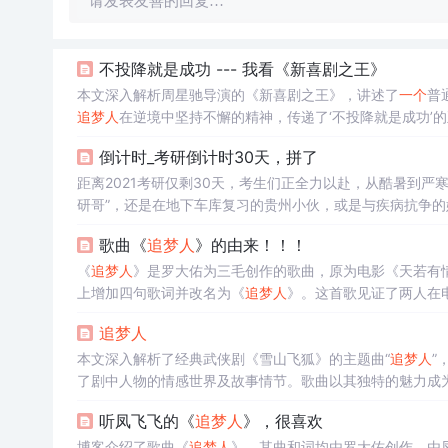
请发表友善的回复…
不投降就是成功 --- 我看《新喜剧之王》
本文深入解析周星驰导演的《新喜剧之王》，讲述了
一个
普
追
梦
人
在逆境中坚持不懈的精神，传递了‘不投降就是成功’
倒计时_考研倒计时30天，拼了
距离2021考研仅剩30天，考生们正全力以赴，从酷暑到
研哥”，还是在地下车库复习的贵州小伙，或是与疾病抗争
梦
想，都能勇敢追
梦
，如43岁的娜日娜与儿子一起高考，5
歌曲《
追
梦
人
》的由来！！！
油，每一位考研人！
《
追
梦
人
》是罗大佑为三毛创作的歌曲，原为电影《天若有
上增加四句歌词并改名为《
追
梦
人
》。这首歌见证了两人在
追
梦
人
本文深入解析了经典武侠剧《雪山飞狐》的主题曲“
追
梦
人
”
了剧中人物的情感世界及故事情节。歌曲以其独特的魅力成
听凤飞飞的《
追
梦
人
》，很喜欢
博客介绍了歌曲《
追
梦
人
》，其曲和词均由罗大佑创作，由凤