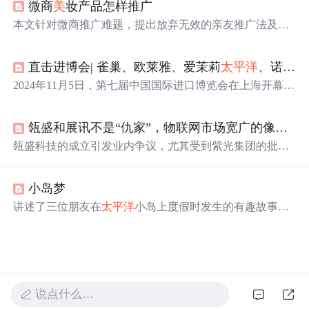
微商
美
妆产品怎样推广
个性化消费趋势，体现对中国市场的深度布局与长期承
诺。
本文针对微商推广难题，提出放弃无效的亲友推广法及盲
目刷屏行为，转而聚焦于运用正确的方法和技术吸引精准
客源。文章建议微商应当开拓陌生市场，并通过在特定平
直击进博会| 雀巢、欧莱雅、爱茉莉
太平洋
、诺华、西门子医疗、拜耳、江森自控、霍尼韦尔、3M等全球知名企业连续第七次亮相进博会...
台发布相关内容来吸引目标客户群体。
2024年11月5日，第七届中国国际进口博览会在上海开幕，
雀巢、欧莱雅等全球知名企业携新产品、新应用亮相。雀
巢展示多业务单元商品；欧莱雅三馆联动，带来多款首发
瓴盛和展讯不是“仇家”，物联网市场宽广的像
太平
新品；诺华展示创新药物等，各企业均展示了自身在不同
领域的成果与实力。
瓴盛科技的成立引发业内争议，尤其受到紫光集团的批
评。本文分析了这一事件背后的原因，指出竞争有助于产
业发展，并强调了健康市场竞争的重要性。
小岛梦
讲述了三位朋友在
太平洋
小岛上度假时发生的有趣故事，
包括他们在沙滩上享受
美
景、品尝椰子及与其他游客互动
的经历。
说点什么…