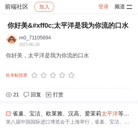
前端社区
登录
频道
加入
帖子详情
社区
前端社区
感慨
你好美&#xff0c;太平洋是我为你流的口水
m0_71105694
2025-06-20
你好美，太平洋是我为你流的口水
给本帖投票
21
回复
打赏
雀巢、宝洁、欧莱雅、汉高、爱茉莉
太平洋
等消费品巨头亮相第八届进博会 |
第八届中国国际进口博览会于上海举行，雀巢、宝洁、欧
莱雅、汉高、爱茉莉
太平洋
等全球消费品巨头展示最新产
品与技术创新，聚焦营养健康、
美
妆科技、可持续发展及