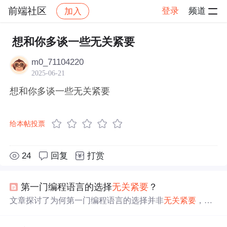
前端社区
登录
频道
加入
帖子详情
社区
前端社区
感慨
想和你多谈一些无关紧要
m0_71104220
2025-06-21
想和你多谈一些无关紧要
给本帖投票
24
回复
打赏
第一门编程语言的选择
无关紧要
？
文章探讨了为何第一门编程语言的选择并非
无关紧要
，指
出早期学习编程的数学基础对后续语言学习的影响。作者
认为，对于数学背景较弱的学生，学习第二门语言可能更