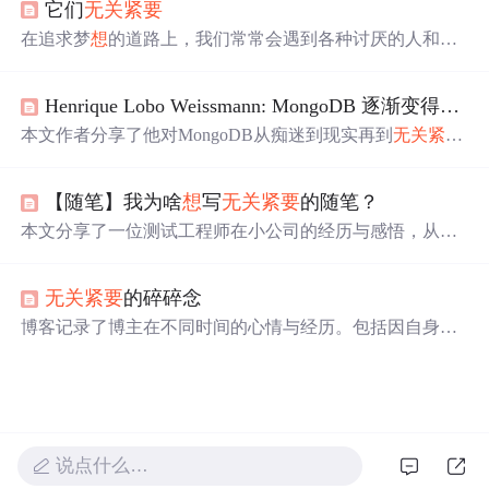
它们
无关紧要
具挑战性。此外，他还提出了现代编程教育应考虑不同学
生群体的需求，避免过度依赖数学知识，并提倡开发适合
在追求梦
想
的道路上，我们常常会遇到各种讨厌的人和烦
非传统程序员的学习资源。
心的事，但真正成功的人懂得如何不让这些偶然的干扰影
响自己的状态。本文分享了一种艺术——如何掌握不被
无
Henrique Lobo Weissmann: MongoDB 逐渐变得
无关
关紧要
的人或事干扰，保持在人生的巅峰状态。
本文作者分享了他对MongoDB从痴迷到现实再到
无关紧要
的三个阶段体验。TokuMX和PostgreSQL等替代品的出现，
使MongoDB在性能和功能上显得不再突出，尽管MongoD
【随笔】我为啥
想
写
无关紧要
的随笔？
B仍在不断改进。
本文分享了一位测试工程师在小公司的经历与感悟，从最
初的一无所知到通过交流群和技术博主的文章逐渐找到方
向的过程。作者意识到独自面对工作挑战的重要性，并决
无关紧要
的碎碎念
定通过撰写随笔来记录自己的成长历程。
博客记录了博主在不同时间的心情与经历。包括因自身状
态
想
放弃关系，比赛时的自闭与难受，情感上的委屈失
望，也有学习上的努力与期待，如希望身体好起来参加比
赛、学习CDQ和后缀数组等。
说点什么…