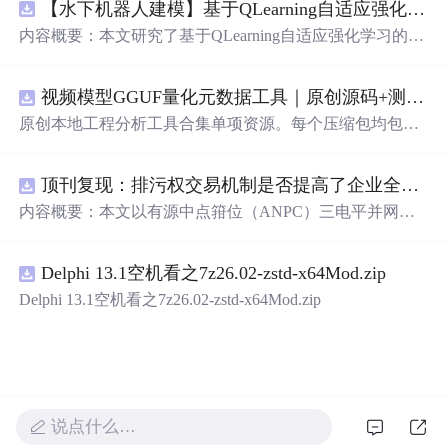
【水下机器人建模】基于QLearning自适应强化学习PID控制器在AUV中的应用研究（Matlab代码实现）
内容概要：本文研究了基于QLearning自适应强化学习的PI
D控制器在自主水下航行器（AUV）中的应用，通过Matla
b代码实现了对水下机器人的动力学建模与运动控制。重点
视频模型GGUF量化元数据工具｜原创源码+测试+离线报告
探讨了将强化学习算法QLearning与传统PID控制相结合的
方法，以提升AUV在复杂、时变及非线性水下环境中的自
原创本地工程分析工具合集单项资源。每个压缩包均包含
适应控制能力。文中系统分析了AUV的运动学与动力学特
完整 JavaScript/Node.js 源码、3 项自动化测试、可复现合
性，阐述了传统PID参数整定面临的挑战，并提出采用QLe
成示例、离线 HTML/JSON/SVG 报告、1080×720 真实运
arning算法在线动态优化PID控制器的比例、积分和微分参
顶刊复现：排污权交易机制是否提高了企业全要素生产率 -来自中国上市公司的证据（论文+数据）
行效果图、README、运行说明、功能清单、MIT License
数，从而实现对系统误差、响应速度、超调量等性能指标
及原创授权声明。Node.js 18+ 可直接运行，零第三方运行
内容概要：本文以有源中点箝位（ANPC）三电平并网逆
的综合优化。通过Matlab仿真实验验证了该复合控制策略
依赖，适合开发者进行工程预检、质量审查和交付复核。
变器为研究对象，提出并构建了一套融合双极性倍频脉宽
在轨迹跟踪精度、抗外部干扰能力和系统鲁棒性方面的显
调制（DPWMA）、正负序分离锁相控制与电网电压前馈
著优势，充分展示了强化学习在智能水下装备自主控制领
Delphi 13.1空机看之7z26.02-zstd-x64Mod.zip
的一体化高性能并网控制策略。通过深入分析ANPC三电
域的可行性和应用潜力。; 适合人群：具备自动控制理论基
平拓扑在开关损耗均衡、中点电位可控性及输出谐波低等
Delphi 13.1空机看之7z26.02-zstd-x64Mod.zip
础、强化学习基础知识及Matlab编程能力的研究生、科研
方面的结构优势，确立了其作为大功率高质量并网系统的
人员和自动化、海洋工程、机器人等相关领域的技术研发
硬件基础。在此基础上，DPWMA调制策略有效提升等效
人员。; 使用场景及目标：①用于水下机器人、无人潜航器
开关频率，显著降低输出电流电压的总谐波畸变率，优化
等智能移动装备的高精度运动控制系统设计与开发；②开
稳态电能质量；正负序分离锁相技术精准剥离电网电压中
展强化学习与经典控制理论融合创新的教学案例与科学研
的负序扰动分量，保障电网不平衡工况下的相位同步精度
究；③解决传统固定参数PID控制器在面对模型不确定性
与并网电流对称性；电网电压前馈控制则通过前瞻性补偿
说点什么…
和环境扰动时适应性差、控制性能下降的关键问题。; 阅读
机制，突破传统闭环控制的响应滞后瓶颈，大幅提升系统