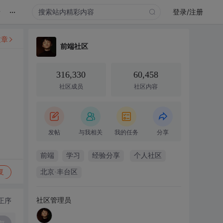
...
录
登录/注册
文章
前端社区
316,330
60,458
社区成员
社区内容
发帖
与我相关
我的任务
分享
前端
学习
经验分享
个人社区
复
北京·丰台区
社区管理员
正序