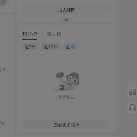
复
加入社区
积分榜
荣誉榜
近7日
近30日
至今
存在
大，
暂无数据
等问
查看更多榜单