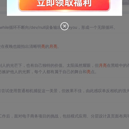
发表回
le循环不断向/dev/null设备输出Iloveyou，形成一个无限循环。
使在夜晚也能拍出清晰明
亮
的
月
亮
。
别人的光芒下，也有自己独特的价值。太阳虽然耀眼，但
月
亮
在黑暗中的
必嫉妒他人的光辉，每个人都有属于自己的舞台和
亮
点。
作者尝试使用普通相机捕捉这一美景，但效果不佳，由此感叹单反相机的强
工作后，面对电子商务项目的挑战，包括模式应用、分层设计及页面布局