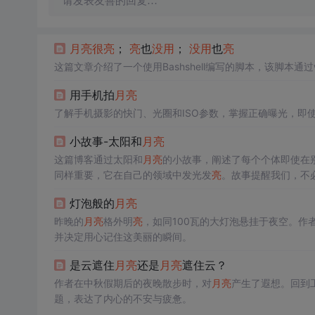
请发表友善的回复…
月
亮
很
亮
；
亮
也
没用
；
没用
也
亮
这篇文章介绍了一个使用Bashshell编写的脚本，该脚本通过whi
用手机拍
月
亮
了解手机摄影的快门、光圈和ISO参数，掌握正确曝光，即
小故事-太阳和
月
亮
这篇博客通过太阳和
月
亮
的小故事，阐述了每个个体即使在
同样重要，它在自己的领域中发光发
亮
。故事提醒我们，不
灯泡般的
月
亮
昨晚的
月
亮
格外明
亮
，如同100瓦的大灯泡悬挂于夜空。
并决定用心记住这美丽的瞬间。
是云遮住
月
亮
还是
月
亮
遮住云？
作者在中秋假期后的夜晚散步时，对
月
亮
产生了遐想。回到
题，表达了内心的不安与疲惫。