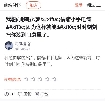
前端社区
登录
频道
加入
帖子详情
社区
前端社区
感慨
我想向哆啦A梦&#xff0c;借缩小手电筒
&#xff0c;因为这样就能&#xff0c;时时刻刻
把你装到口袋里了。
清风拂柳`
2025-06-21
我想向哆啦A梦，借缩小手电筒，因为这样就能，时
时刻刻把你装到口袋里了。
给本帖投票
18
回复
打赏