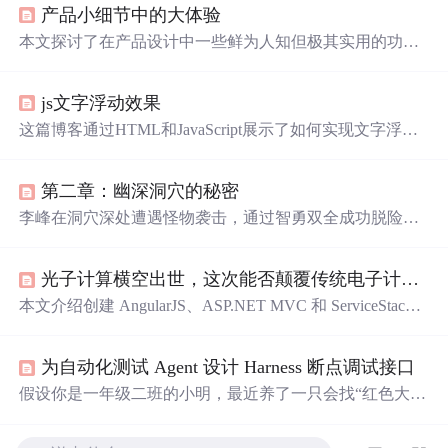
产品小细节中的大体验
本文探讨了在产品设计中一些鲜为人知但极其实用的功能
细节。例如MIUI系统的
手电筒
长亮功能、故宫应用中考虑
单手操作的拍照设计、小米手机的防误触模式等，这些细
js文字浮动效果
节展示了设计师对用户体验的关注。
这篇博客通过HTML和JavaScript展示了如何实现文字浮动
的效果。作者利用CSS设置元素的绝对定位，JavaScript则
用来随机生成文字的初始位置和透明度变化，营造出文字
第二章：幽深洞穴的秘密
在页面上随机飘动的视觉效果。此外，文中还包含了对CS
S样式和JavaScript事件监听的运用，增加了互动性和趣味
李峰在洞穴深处遭遇怪物袭击，通过智勇双全成功脱险，
性。
并发现了好友王杰的遗体及一件与他失踪有关的神秘宝
物。
光子计算横空出世，这次能否颠覆传统电子计算？科学家：未来已来
本文介绍创建 AngularJS、ASP.NET MVC 和 ServiceStack
应用程序的方法，包括使用哈希 URL 导航、ASP.NET 捆
绑和
缩小
功能，探讨应用安全保护、认证方式、缓存提供
为自动化测试 Agent 设计 Harness 断点调试接口
程序选择、数据持久化配置等内容，还提及开发中常见问
题及解决方法，最后展望未来开发方向。
假设你是一年级二班的小明，最近养了一只会找“红色大花
朵登录按钮”的智能萤火虫小A（也就是Web测试Agent）。
你把小A放进漆黑一片的“我的学校网站花园”（测试环