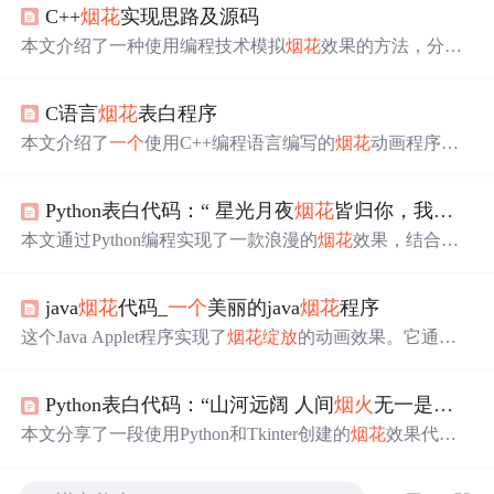
C++
烟花
实现思路及源码
本文介绍了一种使用编程技术模拟
烟花
效果的方法，分为
烟花
弹
升空
和
烟花
绽放
两个阶段，并详细阐述了如何通过
代码实现这一视觉盛宴。
C语言
烟花
表白程序
本文介绍了
一个
使用C++编程语言编写的
烟花
动画程序，
旨在创造
一个
浪漫的表白场景。程序通过加载图像资源，
模拟
烟花
升空
、
绽放
的过程，同时伴有背景音乐，营造出
Python表白代码：“ 星光月夜
烟花
皆归你，我也归你”
感人的氛围。读者可以将此程序作为模板，定制自己的个
性化表白代码。
本文通过Python编程实现了一款浪漫的
烟花
效果，结合诗
意的
烟花
文案，创造出视觉与情感的双重享受。利用Tkinte
r库创建GUI，Pygame处理动画，以及Pillow库处理图像，
java
烟花
代码_
一个
美丽的java
烟花
程序
用户可以选择背景图片和音乐，营造个性化氛围。
烟花
绽
放
的代码逻辑清晰，通过粒子系统模拟
烟花
升空
、
绽放
与
这个Java Applet程序实现了
烟花
绽放
的动画效果。它通过
消逝的过程，展示了编程艺术的一面。
创建线程并在屏幕上绘制彩色圆点来模拟
烟花
升空
和爆炸
的过程，包含随机颜色生成、
烟花
下落和扩散的视觉效
Python表白代码：“山河远阔 人间
烟火
无一是你 无一不是你”（附源码）
果。程序在鼠标点击时启动
一个
新的
烟花
动画。
本文分享了一段使用Python和Tkinter创建的
烟花
效果代
码，结合动人的
烟花
文案，适合作为表白小项目。文章介
绍了环境安装、素材选择和代码实现，并展示了多组
烟花