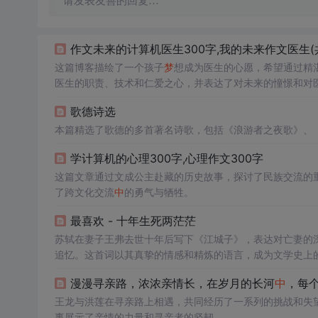
请发表友善的回复…
作文未来的计算机医生300字,我的未来作文医生(
这篇博客描绘了一个孩子
梦
想成为医生的心愿，希望通过精
医生的职责、技术和仁爱之心，并表达了对未来的憧憬和对
歌德诗选
本篇精选了歌德的多首著名诗歌，包括《浪游者之夜歌》、
学计算机的心理300字,心理作文300字
这篇文章通过文成公主赴藏的历史故事，探讨了民族交流的
了跨文化交流
中
的勇气与牺牲。
最喜欢 - 十年生死两茫茫
苏轼在妻子王弗去世十年后写下《江城子》，表达对亡妻的
追忆。这首词以其真挚的情感和精炼的语言，成为文学史上
漫漫寻亲路，浓浓亲情长，在岁月的长河
中
，每
王龙与洪莲在寻亲路上相遇，共同经历了一系列的挑战和失
事展示了亲情的力量和寻亲者的坚韧。