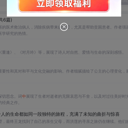
发表回
共6篇)
湛的医术救治病人，消除疾病带来的痛苦，尤其是帮助贫困患者。作者强
医学研究的热情。
《重逢》、《对月吟》等，展现了诗人对自然、爱情与生命的深刻感悟。
重要性和其对和平与文化交融的影响。作者细腻描绘了公主的心理变化，
深切思念。词
中
展现了生者对逝者的无限哀思与不舍，以及对过往美好时
的经典之作。
个人的生命都如同一段独特的旅程，充满了未知的曲折与惊喜
望，最终王龙找到了自己的亲生父母，而洪莲的寻亲之旅仍在继续。他们