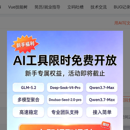
N
Vue技能树
简历/就业指导
立码吐槽
技术交流
BUG记
用AI写
转发到动态
举报
写回
切换为时间