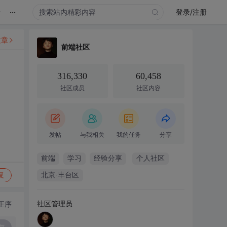
...
录
登录/注册
文章
前端社区
316,330
60,458
社区成员
社区内容
发帖
与我相关
我的任务
分享
前端
学习
经验分享
个人社区
复
北京·丰台区
社区管理员
正序