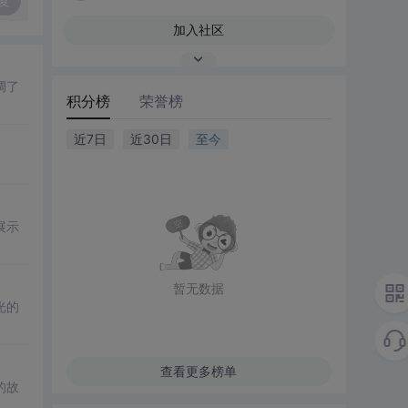
复
加入社区
调了
积分榜
荣誉榜
近7日
近30日
至今
展示
暂无数据
光的
查看更多榜单
的故