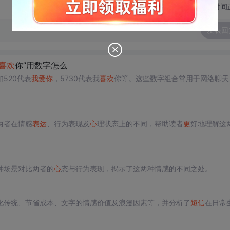
切换为时间
发表回
喜欢
你”用数字怎么
520代表
我
爱
你
，5730代表我
喜欢
你等。这些数字组合常用于网络聊天
两者在情感
表达
、行为表现及
心
理状态上的不同，帮助读者
更
好地理解这
种场景对比两者的
心
态与行为表现，揭示了这两种情感的不同之处。
化传统、节省成本、文字的情感价值及浪漫因素等，并分析了
短信
在日常