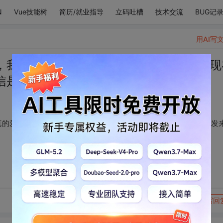
N
Vue技能树
简历/就业指导
立码吐槽
技术交流
BUG记
用AI写
，我爱你，我爱你，真的爱你，我爱你，现
信是你发来的，我爱你。
真的爱你，我爱你，现在短信来了，我爱你，我希望这条短信是你发
转发到动态
举报
写回