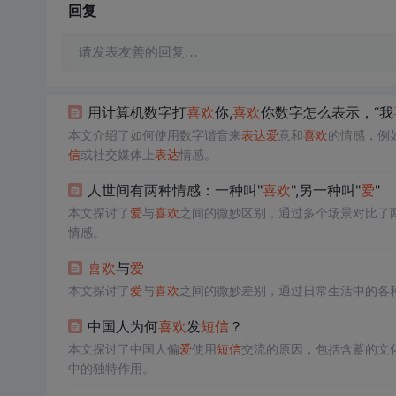
回复
请发表友善的回复…
用计算机数字打
喜欢
你,
喜欢
你数字怎么表示，“我
本文介绍了如何使用数字谐音来
表达
爱
意和
喜欢
的情感，例如
信
或社交媒体上
表达
情感。
人世间有两种情感：一种叫"
喜欢
",另一种叫"
爱
"
本文探讨了
爱
与
喜欢
之间的微妙区别，通过多个场景对比了
情感。
喜欢
与
爱
本文探讨了
爱
与
喜欢
之间的微妙差别，通过日常生活中的各
中国人为何
喜欢
发
短信
？
本文探讨了中国人偏
爱
使用
短信
交流的原因，包括含蓄的文
中的独特作用。