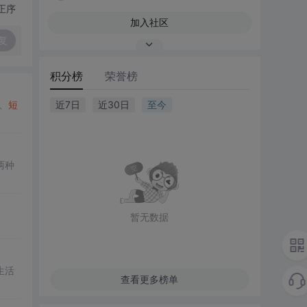
正序
加入社区
复
积分榜
荣誉榜
、
短
近7日
近30日
至今
两种
暂无数据
生活
查看更多榜单