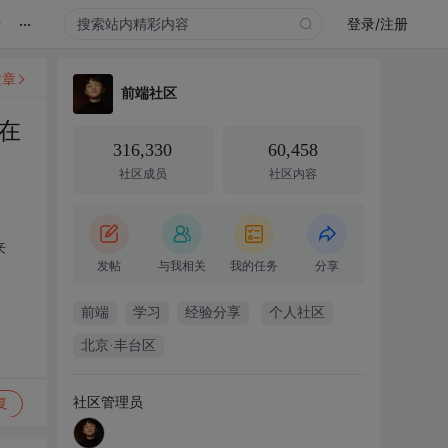
...
录
登录/注册
文章
前端社区
在
316,330
60,458
社区成员
社区内容
来
发帖
与我相关
我的任务
分享
前端
学习
经验分享
个人社区
北京·丰台区
社区管理员
复