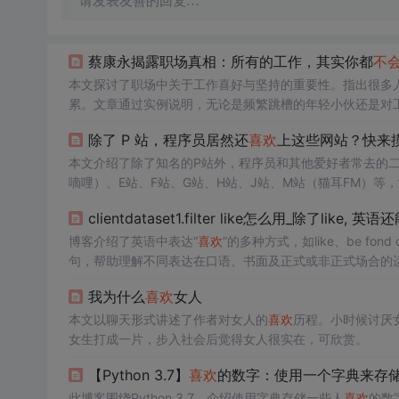
请发表友善的回复…
蔡康永揭露职场真相：所有的工作，其实你都
不
本文探讨了职场中关于工作喜好与坚持的重要性。指出很多
累。文章通过实例说明，无论是频繁跳槽的年轻小伙还是对
仅是
喜欢
与否的问题，更需要投入和坚持，才能发现工作带
除了 P 站，程序员居然还
喜欢
上这些网站？快来
本文介绍了除了知名的P站外，程序员和其他爱好者常去的二次元网
嘀哩）、E站、F站、G站、H站、J站、M站（猫耳FM）
clientdataset1.filter like怎么用_除了like, 
博客介绍了英语中表达“
喜欢
”的多种方式，如like、be f
句，帮助理解不同表达在口语、书面及正式或非正式场合的
我为什么
喜欢
女人
本文以聊天形式讲述了作者对女人的
喜欢
历程。小时候讨厌
女生打成一片，步入社会后觉得女人很实在，可欣赏。
【Python 3.7】
喜欢
的数字：使用一个字典来存
此博客围绕Python 3.7，介绍使用字典存储一些人
喜欢
的数