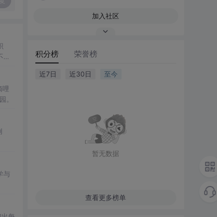
复
加入社区
积
积分榜
荣誉榜
不仅
近7日
近30日
至今
嘀哩
园。
例
暂无数据
学与
查看更多榜单
印出每