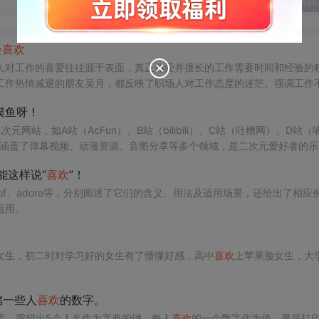
发表回
会
喜欢
人对工作的喜爱往往源于表面，真正热爱并擅长的工作需要时间和经验的
工作热情减退的朋友吴月，都反映了职场人对工作态度的迷茫。强调工作
来的价值和意义。
摸鱼呀！
站，如A站（AcFun）、B站（bilibili）、C站（吐槽网）、D站（
等，涵盖了弹幕视频、动漫资源、音图分享等多个领域，是二次元爱好者的乐
英语还能这样说“
喜欢
”！
ond of、adore等，分别阐述了它们的含义、用法及适用场景，还给出了相应
运用。
女生，初二时对学习好的女生有了懵懂好感，高中
喜欢
上苹果脸女生，大
储一些人
喜欢
的数字。
字。需想出5个人名作为字典的键，每人
喜欢
的一个数字作为值，最后打