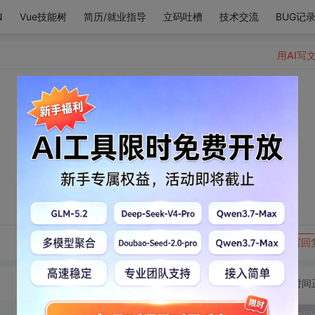
N
Vue技能树
简历/就业指导
立码吐槽
技术交流
BUG记
用AI写
转发到动态
举报
写回
切换为时间