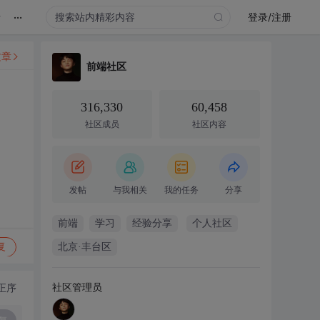
...
录
登录/注册
文章
前端社区
316,330
60,458
社区成员
社区内容
发帖
与我相关
我的任务
分享
前端
学习
经验分享
个人社区
复
北京·丰台区
社区管理员
正序