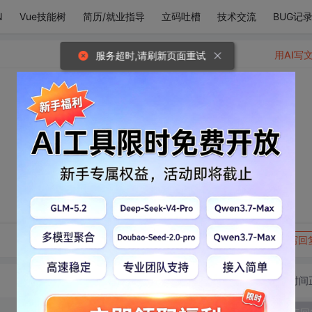
N
Vue技能树
简历/就业指导
立码吐槽
技术交流
BUG记
用AI写
服务超时,请刷新页面重试
转发到动态
举报
写回
切换为时间