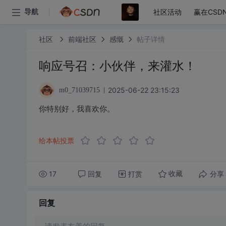
社区活动
赢在CSD
导航
社区
前端社区
感慨
帖子详情
响应号召：小伙伴，来灌水！
2025-06-22 23:15:23
m0_71039715
你特别好，我喜欢你。
给本帖投票
17
回复
打赏
分享
收藏
回复