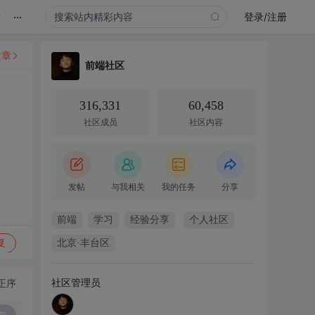
...
录
登录/注册
文章
前端社区
316,331
60,458
社区成员
社区内容
发帖
与我相关
我的任务
分享
前端
学习
经验分享
个人社区
复
北京·丰台区
社区管理员
正序