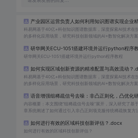
请发表友善的回复…
产业园区运营负责人如何利用知识图谱实现企业精准
科易网基于40亿+科创知识图谱数据库，深度探索AI技术
的多样化应用场景，研究科技创新领域的AI+数智化解决方
研华网关ECU-1051搭建环境并运行python程序
研华网关ECU-1051搭建环境并运行python程序教程
如何实现区域创新资源的精准配置与高效流动？.do
科易网基于40亿+科创知识图谱数据库，深度探索AI技术
的多样化应用场景，研究科技创新领域的AI+数智化解决方
语音增强组稀疏信号去噪：非凸正则化，凸优化研究
内容概要：本文围绕“组稀疏信号去噪”展开，深入研究了基于
章系统阐述了如何通过引入非凸正则项克服传统稀疏恢复方
稀疏建模范式，将信号按子带或时频块进行分组，以更好地
如何进行有效的区域科技创新评估？.docx
化为可通过凸优化技术求解的形式，并设计了高效的求解算
面的显著优势，尤其在强噪声环境下表现出更强的鲁棒性。; 适合人群：具备一定信号处理理论基础和Matlab编程能力的研究生、科研
如何进行有效的区域科技创新评估？
员，以及从事语音增强、音频处理、通信工程等相关领域的技术研发人员。; 使用场景及目标：①应用于语