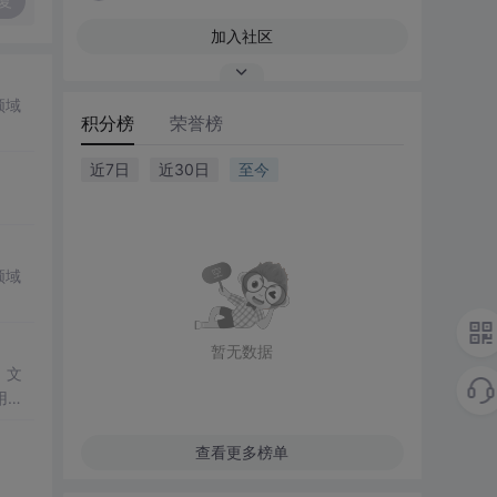
复
加入社区
领域
积分榜
荣誉榜
近7日
近30日
至今
领域
暂无数据
。文
用组
题转
量方
查看更多榜单