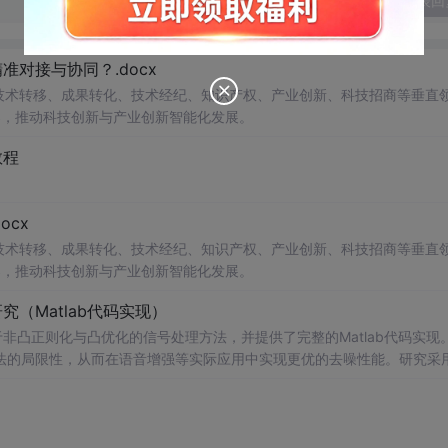
发表回
对接与协同？.docx
在技术转移、成果转化、技术经纪、知识产权、产业创新、科技招商等垂直
案，推动科技创新与产业创新智能化发展。
教程
cx
在技术转移、成果转化、技术经纪、知识产权、产业创新、科技招商等垂直
案，推动科技创新与产业创新智能化发展。
（Matlab代码实现）
非凸正则化与凸优化的信号处理方法，并提供了完整的Matlab代码实现
法的局限性，从而在语音增强等实际应用中实现更优的去噪性能。研究采
保留信号的结构性特征。文中详细构建了相应的数学模型，将原始优化问
法。通过全面的仿真实验，验证了该方法在提升信噪比和改善语音主观质
人
音通信系统、智能助听设备、