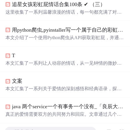
追星女孩彩虹屁情话合集100条 ✔︎ （三）
这里收集了一系列温馨浪漫的情话，每一句都充满了对爱
的细腻描绘，从月光到星光，从微
笑
到眼神，每一刻的感
动都被精心记录下来。
用python爬虫,pyinstaller写一个属于自己的彩虹屁生成器！（链接在文末自取）
本文介绍了一个使用Python爬虫从API获取彩虹屁，并通过
tkinter模块创建GUI的彩虹屁生成器。该程序经pyinstaller打
包后，可在无Python环境下运行。
T
本文汇集了一系列让人动容的情话，从一见钟情的微妙到
日久生情的沉淀，每一句话都承载着深深的情感。这里有
对爱情细腻的描绘，也有对爱人深情的告白，每一段文字
文案
都能触动人心。
本文汇集了一系列关于爱情的深刻感悟和经典语录，探讨
了爱情中的坚持与放手、勇敢与胆怯，以及如何面对感情
中的种种挑战。
java 两个service一个有事务一个没有_「良辰大叔」一个男人心里有没有你，就看这两个字...
真正的爱情需要双方的共同努力和回应。文章通过几个维
度探讨了在感情世界里主动联系的重要性，并强调了相互
之间的关注和支持对于维持长久关系的意义。