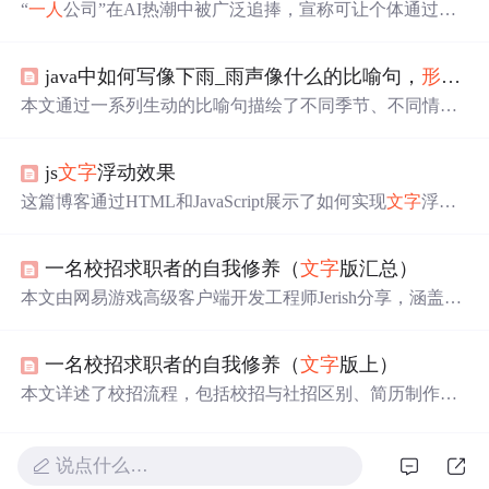
“
一人
公司”在AI热潮中被广泛追捧，宣称可让个体通过AI
工具实现低投入高产出创业。然而现实中，多数案例仍依
赖原有资源积累，AI仅作为辅助工具。成功受限于个人综
java中如何写像下雨_雨声像什么的比喻句，
形容
下
合能力，且面临市场竞争、用户新鲜感消退等问题。当前
宣传常夸大AI作用，掩盖真实挑战。
本文通过一系列生动的比喻句描绘了不同季节、不同情境
下雨声的独特韵味。从夏天响亮的拍打声到春天轻柔的低
鸣，再到冬夜中的细腻呢喃，作者用
文字
勾勒出一幅幅雨
js
文字
浮动效果
景画卷，引领读者进入一个由雨声编织的梦幻世界。
这篇博客通过HTML和JavaScript展示了如何实现
文字
浮动
的效果。作者利用CSS设置元素的绝对定位，JavaScript则
用来随机生成
文字
的初始位置和透明度变化，营造出
文字
一名校招求职者的自我修养（
文字
版汇总）
在页面上随机飘动的视觉效果。此外，文中还包含了对CS
S样式和JavaScript事件监听的运用，增加了互动性和趣味
本文由网易游戏高级客户端开发工程师Jerish分享，涵盖校
性。
招概况、简历准备、复习提升、笔试与面试技巧，旨在帮
助应届毕业生掌握求职核心，提高竞争力。
一名校招求职者的自我修养（
文字
版上）
本文详述了校招流程，包括校招与社招区别、简历制作、
复习提升、笔试与面试技巧，覆盖互联网大厂求职标准，
适合即将求职的技术类学生。
说点什么…