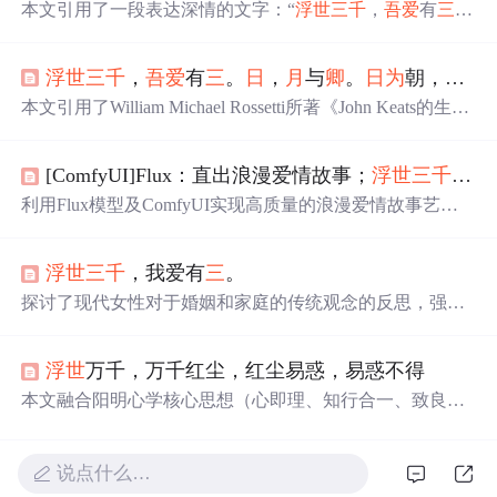
本文引用了一段表达深情的文字：“
浮世
三
千
，
吾爱
有
三
。
日
，
月
与
卿
。
日
为
朝，
月
为
暮
，
卿
为朝朝
暮
暮
。”通过这种
诗意的方式表达了对某人的深深爱意。
浮世
三
千
，
吾爱
有
三
。
日
，
月
与
卿
。
日
为
朝，
月
为
本文引用了William Michael Rossetti所著《John Keats的生
活》中的一段话，表达了作者对于太阳、
月
亮和某个人深
深的爱意，并强调了相互信任在人际关系中的重要性。
[ComfyUI]Flux：直出浪漫爱情故事；
浮世
三
千
,
吾
利用Flux模型及ComfyUI实现高质量的浪漫爱情故事艺术
创作。涵盖周年庆典、封面设计等多个场景，展示细腻情
感与高分辨率图像相结合的魅力。
浮世
三
千
，我爱有
三
。
探讨了现代女性对于婚姻和家庭的传统观念的反思，强调
个人价值和自我实现的重要性，倡导独立自主的生活态
度，同时分享了如何通过阅读、旅行、工作等方式提升自
浮世
万千，万千红尘，红尘易惑，易惑不得
我，追求幸福生活的智慧。
本文融合阳明心学核心思想（心即理、知行合一、致良
知）、佛道式空观（相由心生、境随心转、破心中之贼）
及存在主义式生命体悟，探讨主体性觉醒、真我确认与认
知边界。强调内在心性对现实建构的主导作用，批判执念
说点什么…
幻象，主张在无常中确立价值锚点，体现信息技术时代下