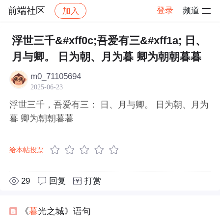
前端社区
登录
频道
加入
帖子详情
社区
前端社区
感慨
浮世三千&#xff0c;吾爱有三&#xff1a; 日、
月与卿。 日为朝、月为暮 卿为朝朝暮暮
m0_71105694
2025-06-23
浮世三千，吾爱有三： 日、月与卿。 日为朝、月为
暮 卿为朝朝暮暮
给本帖投票
29
回复
打赏
《
暮
光之城》语句