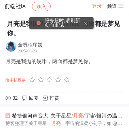
前端社区
登录
频道
加入
帖子详情
社区
前端社区
感慨
服务超时,请刷新
月亮是我抛的硬币&#xff0c;两面都是梦见
页面重试
你。
全栈程序媛
2025-06-23
月亮是我抛的硬币，两面都是梦见你。
给本帖投票
32
回复
打赏
希捷银河声音大_关于星星/
月亮
/宇宙/银河の温柔小句子
博客整理了关于星星、
月亮
、宇宙的温柔小句子，如‘总有