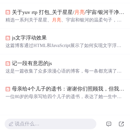
一天人间日落和星光我只陪着你看’等，展现了浪漫的氛
围，还提到若银河有声音的遐想，内容整理自网络。
关于yuv rtp 打包_关于星星/
月亮
/宇宙/银河干净句子
精选一系列关于星星、
月亮
、宇宙和银河的温柔句子，每
句都充满了文艺气息，触动人心。这里有星光与梦想，也
有深情与远方。
js文字浮动效果
这篇博客通过HTML和JavaScript展示了如何实现文字浮动
的效果。作者利用CSS设置元素的绝对定位，JavaScript则
用来随机生成文字的初始位置和透明度变化，营造出文字
记一段有意思的js
在页面上随机飘动的视觉效果。此外，文中还包含了对CS
S样式和JavaScript事件监听的运用，增加了互动性和趣味
这是一篇收集了众多浪漫心语的博客，每一条都充满了甜
性。
蜜和温情，表达了作者对某人的深深喜爱。从星辰大海到
日常生活，从诗词歌赋到甜蜜日常，字里行间透露出对你
母亲给4个儿子的遗书：谢谢你们照顾我，但我后悔生下你们
的独特情感，仿佛每个瞬间都因你而闪耀。这些话语如同
繁星，照亮了平凡的日子，让人感受到爱的力量和美好。
一位80岁的母亲写给四个儿子的遗书，表达了她一生中抚
养12个儿孙的艰辛与孤独，以及对晚年生活的无奈与渴
望。在生命的最后阶段，她感激孩子们的陪伴，但也透露
出深深的后悔。
说点什么…