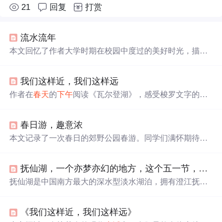
21
回复
打赏
流水流年
本文回忆了作者大学时期在校园中度过的美好时光，描述
了
午后
阳光
、湖边景色以及图书馆等场景，表达了对那段
岁月的怀念。
我们这样近，我们这样远
作者在
春天
的
下午
阅读《瓦尔登湖》，感受梭罗文字的魅
力，回忆夏洛蒂等作家的时代。感慨现实中人们为名利追
逐，情感交流匮乏，在虚拟网络寻找知己却疲惫困顿。作
春日游，趣意浓
者认为文字是心灵寄托，写作能带来思维空间。
本文记录了一次春日的郊野公园春游。同学们满怀期待出
发，在公园欣赏到油菜花、柳树、野花等春日美景，还进
行了放风筝、
野餐
、绘画、游戏等活动。大家不仅收获了
抚仙湖，一个亦梦亦幻的地方，这个五一节，我们骑友′的诗和远方
快乐，友谊和团队协作能力也得到提升，留下美好回忆。
抚仙湖是中国南方最大的深水型淡水湖泊，拥有澄江抚仙
湖、
阳光
海岸、禄冲沙滩等多个著名景点，适合游泳、骑
行和赏花。湖心岛和大小黑天潭的沙滩活动丰富，湖滨公
《我们这样近，我们这样远》
园则提供休闲放松的环境。