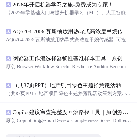
2026年开启机器学习之旅-免费成为专家！
《2023年零基础入门与提升机器学习（ML）、人工智能
（AI）的全指南，涵盖最新动态与前沿技术！》
AQ6204-2006 瓦斯抽放用热导式高浓度甲烷传感器-可搜索.pdf
AQ6204-2006 瓦斯抽放用热导式高浓度甲烷传感器_可搜
索.pdf
浏览器工作流选择器韧性基准样本工具｜原创源码+测试+离线报告
原创 Browser Workflow Selector Resilience Auditor Benchmar
k Baseline 工具：围绕“用文本、角色、标签、测试标识与
结构变化样本评估重复网页流程选择器的稳定性”的结果，
（共87页PPT）地产项目绿色主题拾荒跑活动策划方案.pptx
建立固定样本、权重和验收区间，比较不同批次的准确
率、覆盖率与效率；本地网页、JSON/HTML/SVG报告、
（共87页PPT）地产项目绿色主题拾荒跑活动策划方案.ppt
测试与示例。压缩包包含完整源码、3项自动化测试、可复
x
现示例、HTML/JSON/SVG离线报告、1080×720运行效果
图、README、运行说明、MIT License及原创授权声明。
Copilot建议审查完整度回滚路径工具｜原创源码+测试+离线报告
适合开发者进行工程预检、质量审查和交付复核；Node.js
原创 Copilot Suggestion Review Completeness Scorer Rollback
18+可直接运行，零第三方运行依赖。
Graph 工具：围绕“按变更范围、测试证据、安全敏感度、
依赖影响和人工复核记录评估代码建议审查完整度”的结