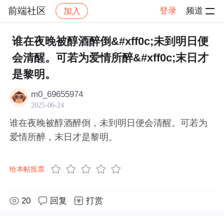
前端社区
登录
频道
加入
帖子详情
社区
前端社区
感慨
谁在夜晚被醇酒醉倒&#xff0c;未到明日便
会清醒。可若为爱情所醉&#xff0c;末日才
是黎明。
m0_69655974
2025-06-24
谁在夜晚被醇酒醉倒，未到明日便会清醒。可若为
爱情所醉，末日才是黎明。
给本帖投票
20
回复
打赏