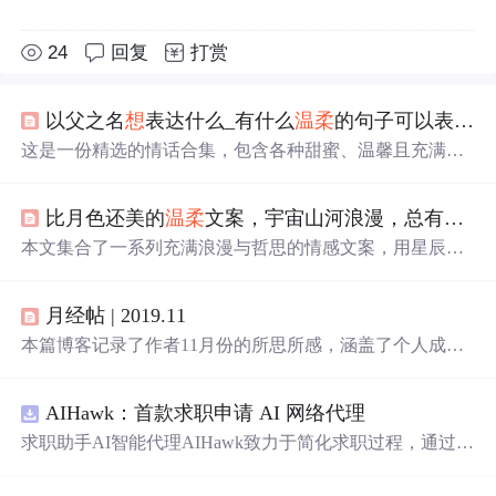
24
回复
打赏
以父之名
想
表达什么_有什么
温柔
的句子可以表达我
这是一份精选的情话合集，包含各种甜蜜、温馨且充满创
意的表达方式，无论是表白还是日常撒狗粮都非常适用。
比月色还美的
温柔
文案，宇宙山河浪漫，总有你值得期待的
本文集合了一系列充满浪漫与哲思的情感文案，用星辰大
海比喻爱情与生活，探讨了人与人之间的深情与宇宙万物
的美好联系。
月经帖 | 2019.11
本篇博客记录了作者11月份的所思所感，涵盖了个人成
长、科技创新、生活方式等多个方面，从10000小时定律的
探讨到GitHub的千年代码保存计划，再到个人技能提升和
AIHawk：首款求职申请 AI 网络代理
生活态度的反思，展现了作者对自我提升和时代变迁的深
刻感悟。
求职助手AI智能代理AIHawk致力于简化求职过程，通过自
动化职位申请流程。借助人工智能，它能够帮助用户以定
制化的方式申请多个职位。