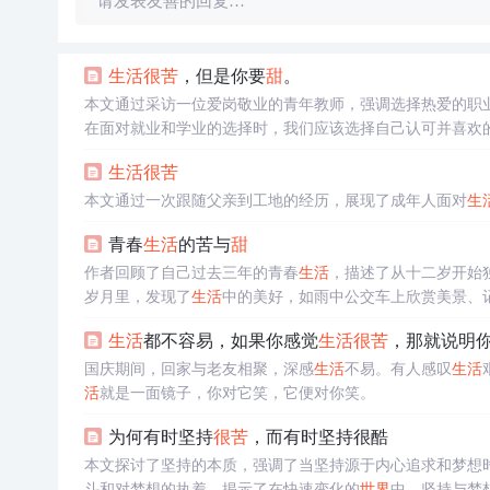
请发表友善的回复…
生活
很苦
，但是你要
甜
。
本文通过采访一位爱岗敬业的青年教师，强调选择热爱的职
在面对就业和学业的选择时，我们应该选择自己认可并喜欢
生活
很苦
本文通过一次跟随父亲到工地的经历，展现了成年人面对
生
青春
生活
的苦与
甜
作者回顾了自己过去三年的青春
生活
，描述了从十二岁开始
岁月里，发现了
生活
中的美好，如雨中公交车上欣赏美景、
挫折与烦恼。
生活
都不容易，如果你感觉
生活
很苦
，那就说明
国庆期间，回家与老友相聚，深感
生活
不易。有人感叹
生活
活
就是一面镜子，你对它笑，它便对你笑。
为何有时坚持
很苦
，而有时坚持很酷
本文探讨了坚持的本质，强调了当坚持源于内心追求和梦想
斗和对梦想的执着，揭示了在快速变化的
世界
中，坚持与梦