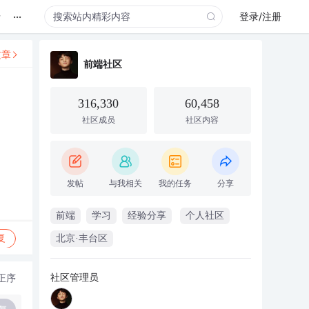
...
录
登录/注册
文章
前端社区
316,330
60,458
社区成员
社区内容
发帖
与我相关
我的任务
分享
前端
学习
经验分享
个人社区
复
北京·丰台区
社区管理员
正序