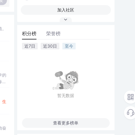
复
加入社区
值。
积分榜
荣誉榜
近7日
近30日
至今
学的
春的
暂无数据
。
生
查看更多榜单
动奋