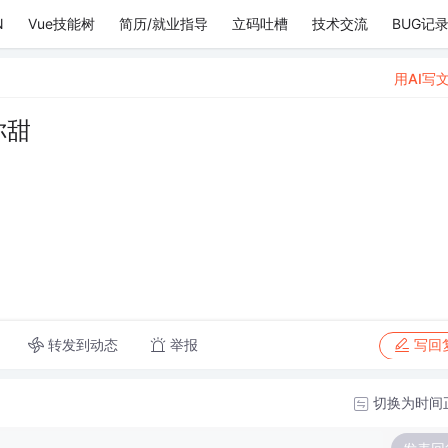
N
Vue技能树
简历/就业指导
立码吐槽
技术交流
BUG记
用AI写
你甜
转发到动态
举报
写回
切换为时间