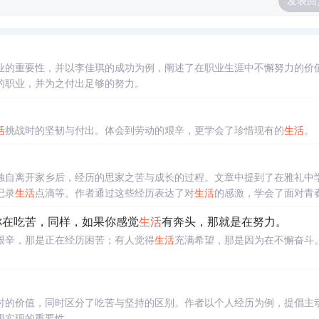
发表回
业的重要性，并以李佳琪的成功为例，阐述了在职业生涯中不懈努力的价
的职业，并为之付出足够的努力。
活
挑战时的坚韧与付出。体会到劳动的艰辛，更学会了珍惜现有的
生活
。
独自离开家乡后，经历的思家之苦与成长的过程。文章中提到了在雅礼中
记录
生活
点滴等。作者通过这些经历表达了对
生活
的感激，学会了面对青
你在吃苦，同样，如果你感觉
生活
有奔头，那就是在努力。
艰辛，那是正在经历困苦；有人觉得
生活
充满希望，那是因为在不懈奋斗
时的价值，同时区分了吃苦与坚持的区别。作者以个人经历为例，提倡主
想实现的重要性。